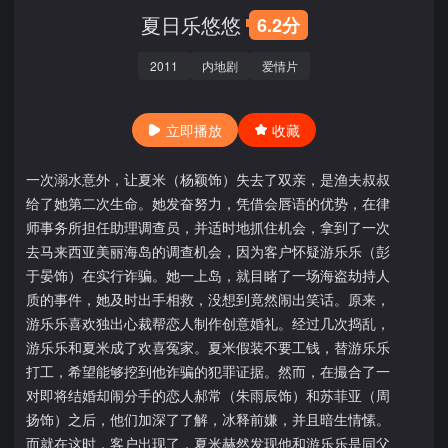
夏日乐悠悠
6.2分
2011
内地剧
爱情片
立即播放
收藏
一次溺水意外，让夏米（杨颖饰）失去了双亲，是渔夫叔叔
给了她第二次生命。她发奋努力，凭借会唇语的优势，在律
师事务所担任助理调查员，并适时地抓住机会，拿到了一次
去马来西亚美丽海岛的调查机会，因为客户怀疑游乐乐（彭
于晏饰）在实行诈骗。她一上岛，就目睹了一场海盗劫持人
质的事件，她及时出手相救，没想到竟然闹出笑话。原来，
游乐乐喜欢独出心裁帮恋人制作创意婚礼。经过几次捣乱，
游乐乐和夏米成了欢喜冤家。夏米假装不要工钱，替游乐乐
打工，希望能够挖到他诈骗的犯罪证据。然而，在撮合了一
对即将结婚却闹分手的恋人郝常（朱雨辰饰）和苏菲亚（周
扬饰）之后，他们加深了了解，冰释前嫌，并且暗生情愫。
而就在这时，客户出现了，夏米赫然发现他和游乐乐是同父