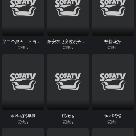
第二个夏天，不再遇见的你
陪安东尼度过漫长岁月
热情花招
爱情片
爱情片
爱情片
蒂凡尼的早餐
桃花运
琼和约翰
爱情片
爱情片
爱情片