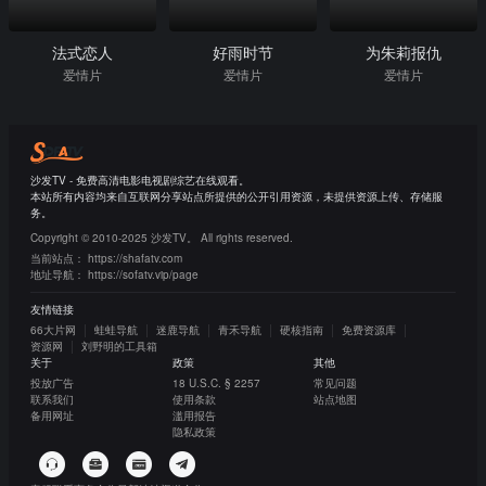
法式恋人
好雨时节
为朱莉报仇
爱情片
爱情片
爱情片
沙发TV - 免费高清电影电视剧综艺在线观看。
本站所有内容均来自互联网分享站点所提供的公开引用资源，未提供资源上传、存储服
务。
Copyright © 2010-2025 沙发TV。 All rights reserved.
当前站点：
https://shafatv.com
地址导航：
https://sofatv.vip/page
友情链接
66大片网
蛙蛙导航
迷鹿导航
青禾导航
硬核指南
免费资源库
资源网
刘野明的工具箱
关于
政策
其他
投放广告
18 U.S.C. § 2257
常见问题
联系我们
使用条款
站点地图
备用网址
滥用报告
隐私政策