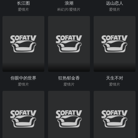
长江图
浪潮
远山恋人
爱情片
科幻片/爱情片
爱情片
你眼中的世界
狂热郁金香
天生不对
爱情片
爱情片
爱情片