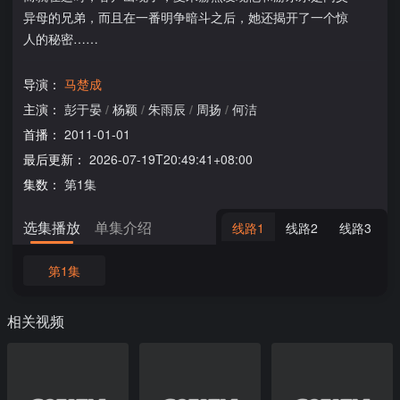
异母的兄弟，而且在一番明争暗斗之后，她还揭开了一个惊
人的秘密……
导演：
马楚成
主演：
彭于晏
/
杨颖
/
朱雨辰
/
周扬
/
何洁
首播：
2011-01-01
最后更新：
2026-07-19T20:49:41+08:00
集数：
第1集
选集播放
单集介绍
线路1
线路2
线路3
第1集
相关视频