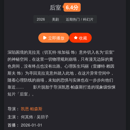
后室
6.4分
2026
美剧
近期热门
/
科幻片
立即播放
收藏
深陷困境的克拉克（切瓦特·埃加福 饰）意外切入名为“后室”
的神秘空间，在这里一切物理规则崩塌，只有漫无边际的黄
色房间，没有终点也没有出路。心理医生玛丽（雷娜特·赖因
斯夫 饰）为寻回克拉克意外踏入此地，在这片异常空间中，
随着心理防线的崩塌，未知的恐惧与实体也在一步步向他们
靠近…… 影片脱胎于导演凯恩·帕森斯打造的现象级惊悚
短片「后室」。
导演：
凯恩·帕森斯
主演：
何其炜
/
吴玥子
首播：
2026-01-01