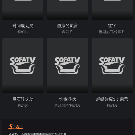
时间规划局
虚拟的谎言
红字
科幻片
科幻片
近期热门/惊悚片
巨石阵灾劫
饥饿游戏
蝴蝶效应3：启示
科幻片
港台综艺/科幻片
科幻片
沙发TV - 免费高清电影电视剧综艺在线观看。