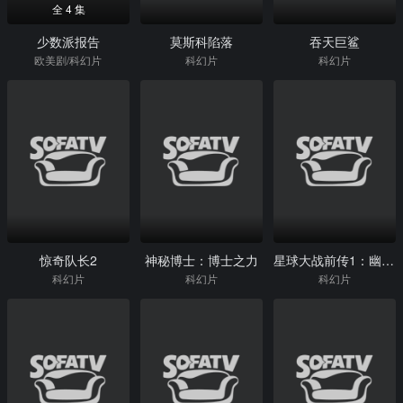
全 4 集
少数派报告
莫斯科陷落
吞天巨鲨
欧美剧/科幻片
科幻片
科幻片
惊奇队长2
神秘博士：博士之力
星球大战前传1：幽灵的威胁
科幻片
科幻片
科幻片