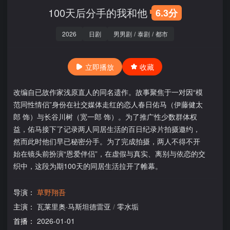
100天后分手的我和他
6.3分
2026
日剧
男男剧
/
泰剧
/
都市
立即播放
收藏
改编自已故作家浅原直人的同名遗作。故事聚焦于一对因“模
范同性情侣”身份在社交媒体走红的恋人春日佑马（伊藤健太
郎 饰）与长谷川树（宽一郎 饰）。为了推广性少数群体权
益，佑马接下了记录两人同居生活的百日纪录片拍摄邀约，
然而此时他们早已秘密分手。为了完成拍摄，两人不得不开
始在镜头前扮演“恩爱伴侣”，在虚假与真实、离别与依恋的交
织中，这段为期100天的同居生活拉开了帷幕。
导演：
草野翔吾
主演：
瓦莱里奥·马斯坦德雷亚
/
零水垢
首播：
2026-01-01