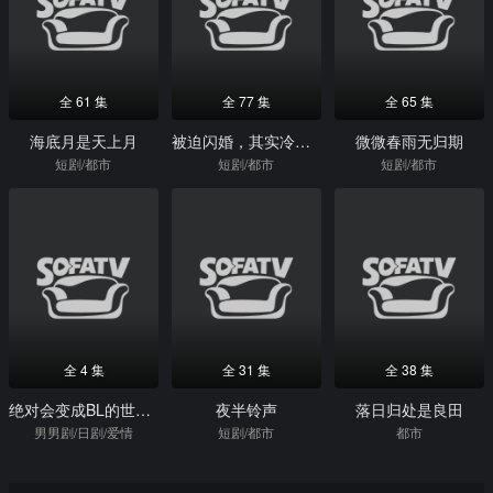
全 61 集
全 77 集
全 65 集
海底月是天上月
被迫闪婚，其实冷面机长他超爱
微微春雨无归期
短剧/都市
短剧/都市
短剧/都市
全 4 集
全 31 集
全 38 集
绝对会变成BL的世界VS绝不想变成BL的男人
夜半铃声
落日归处是良田
男男剧/日剧/爱情
短剧/都市
都市