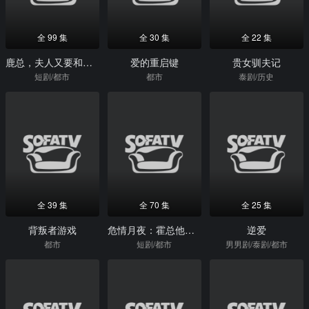
全 99 集
全 30 集
全 22 集
鹿总，夫人又要和您摊牌了
爱的重启键
贵女驯夫记
短剧/都市
都市
泰剧/历史
全 39 集
全 70 集
全 25 集
背叛者游戏
危情月夜：霍总他变成狼了
逆爱
都市
短剧/都市
男男剧/泰剧/都市