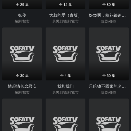
全 29 集
全 12 集
全 80 集
御伶
大叔的爱（泰版）
好烦啊，校花都追我刷好感度
短剧/都市
男男剧/泰剧/都市
短剧/都市
全 30 集
全 4 集
全 60 集
情起情长念君安
我和我们
只给钱不回家的老公忽然回来了
短剧/都市
男男剧/泰剧/都市
短剧/都市