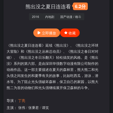
熊出没之夏日连连看
6.2分
2016
内地剧
国产动漫
/
格斗
立即播放
收藏
《熊出没之夏日连连看》延续《熊出没》、《熊出没之环球
大冒险》和《熊出没之丛林总动员》、《熊出没之春日对对
碰》、《熊出没之冬日乐翻天》轻松搞笑的风格。是《熊出
没》系列的第六部。是由深圳华强数字动漫有限公司制作的
动画作品。这一部主要描述在夏天的森林里，熊大熊二和光
头强之间发生的和夏季有关的故事，比如吃西瓜，游泳，潜
水等。为了阻止光头强破坏森林，保卫自己的家园，以熊大
熊二为首的动物们和光头强继续展开保卫森林的斗争。
导演：
丁亮
主演：
张伟
/
张秉君
/
谭笑