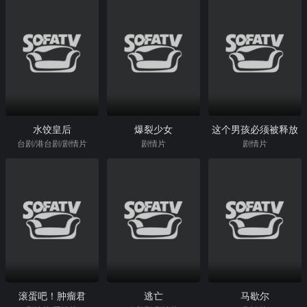
水饺皇后
爆裂少女
这个男孩必须被释放
台剧/港台剧/剧情片
剧情片
剧情片
滚蛋吧！肿瘤君
逃亡
马歇尔