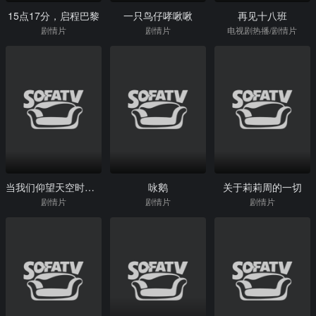
15点17分，启程巴黎
一只鸟仔哮啾啾
再见十八班
剧情片
剧情片
电视剧热播/剧情片
当我们仰望天空时看见什么？
咏鹅
关于莉莉周的一切
剧情片
剧情片
剧情片