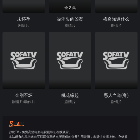
全 2 集
未怀孕
被消失的凶案
梅奇知道什么
剧情片
剧情片
剧情片
金刚不坏
桃花缘起
恶人当道(粤)
剧情片/动作片
剧情片
剧情片
沙发TV - 免费高清电影电视剧综艺在线观看。
本站所有内容均来自互联网分享站点所提供的公开引用资源，未提供资源上传、存储服