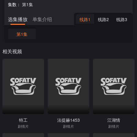
集数：
第1集
选集播放
单集介绍
线路1
线路2
线路3
第1集
相关视频
特工
法提赫1453
江湖情
剧情片
剧情片
剧情片