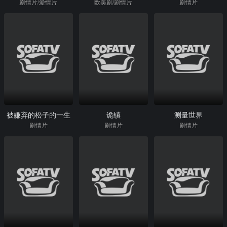
剧情片/爱情片
欧美剧/剧情片
剧情片
被嫌弃的松子的一生
诡镇
测量世界
剧情片
剧情片
剧情片