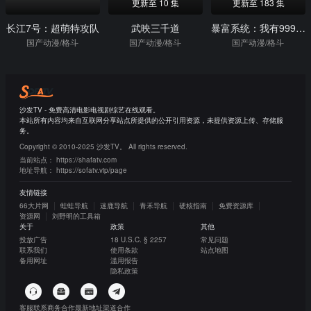
更新至 10 集
更新至 183 集
长江7号：超萌特攻队
武映三千道
暴富系统：我有999个新马甲动态漫画
国产动漫/格斗
国产动漫/格斗
国产动漫/格斗
沙发TV - 免费高清电影电视剧综艺在线观看。
本站所有内容均来自互联网分享站点所提供的公开引用资源，未提供资源上传、存储服
务。
Copyright © 2010-2025 沙发TV。 All rights reserved.
当前站点：
https://shafatv.com
地址导航：
https://sofatv.vip/page
友情链接
66大片网
蛙蛙导航
迷鹿导航
青禾导航
硬核指南
免费资源库
资源网
刘野明的工具箱
关于
政策
其他
投放广告
18 U.S.C. § 2257
常见问题
联系我们
使用条款
站点地图
备用网址
滥用报告
隐私政策
客服联系
商务合作
最新地址
渠道合作