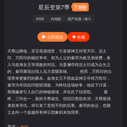
星辰变第7季
7.0分
2026
内地剧
国产动漫
/
格斗
立即播放
收藏
天尊山降临，灵宝母鼎现世，引发诸神王对苍天印、后土
印、万民印的疯狂争夺。初为人父的秦羽为救兄弟侯费，卷
入与血海女王等强敌的对抗。当姜澜夺得后土印成为众矢之
的，秦羽展现出惊人实力震慑群雄。 然而，万民印的出
现带来更惨烈的厮杀。血海女王不惜血染神王夺得万民印，
秦羽为夺回此印怒斩强敌。为终结这场纷争，他设下计谋，
将觊觎者引入自己的神秘领域，并在此了结宿怨。 最
终，三印合一，新的天尊诞生。但旧日恩怨未消，天尊级强
者前来寻仇，却引发了意想不到的后果。秦羽的命运，也随
之走向一个超越所有神王想象的未知境界。
导演：
未知