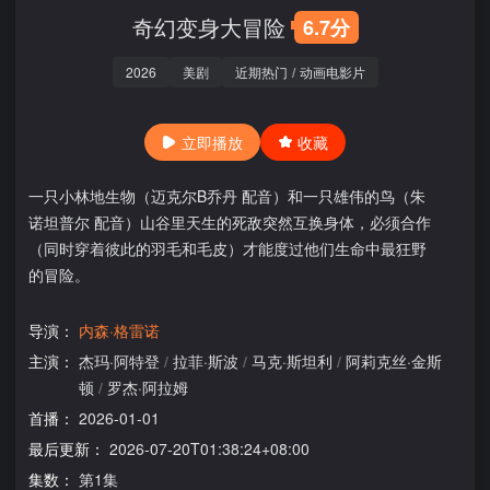
奇幻变身大冒险
6.7分
2026
美剧
近期热门
/
动画电影片
立即播放
收藏
一只小林地生物（迈克尔B乔丹 配音）和一只雄伟的鸟（朱
诺坦普尔 配音）山谷里天生的死敌突然互换身体，必须合作
（同时穿着彼此的羽毛和毛皮）才能度过他们生命中最狂野
的冒险。
导演：
内森·格雷诺
主演：
杰玛·阿特登
/
拉菲·斯波
/
马克·斯坦利
/
阿莉克丝·金斯
顿
/
罗杰·阿拉姆
首播：
2026-01-01
最后更新：
2026-07-20T01:38:24+08:00
集数：
第1集