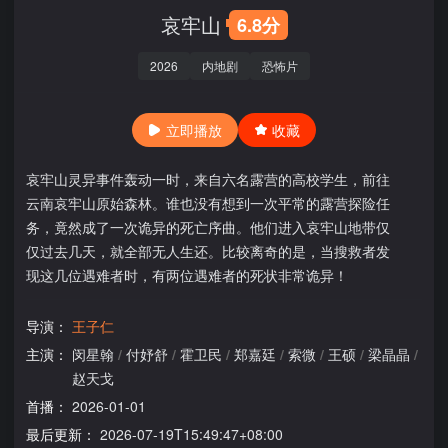
哀牢山
6.8分
2026
内地剧
恐怖片
立即播放
收藏
哀牢山灵异事件轰动一时，来自六名露营的高校学生，前往
云南哀牢山原始森林。谁也没有想到一次平常的露营探险任
务，竟然成了一次诡异的死亡序曲。他们进入哀牢山地带仅
仅过去几天，就全部无人生还。比较离奇的是，当搜救者发
现这几位遇难者时，有两位遇难者的死状非常诡异！
导演：
王子仁
主演：
闵星翰
/
付妤舒
/
霍卫民
/
郑嘉廷
/
索微
/
王硕
/
梁晶晶
/
赵天戈
首播：
2026-01-01
最后更新：
2026-07-19T15:49:47+08:00