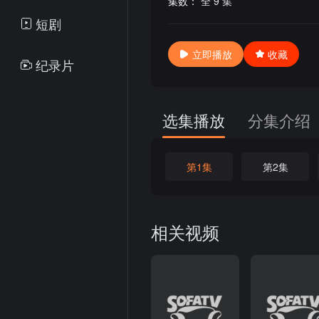
集数：
全 9 集
短剧
立即播放
收藏
纪录片
选集播放
分集介绍
第1集
第2集
相关视频