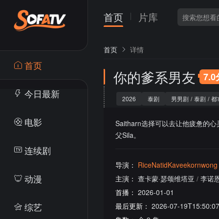
首页
片库
首页
详情
首页
你的爹系男友
7.
今日最新
2026
泰剧
男男剧
/
泰剧
/
都
电影
Saitharn选择可以去让他疲惫的
父Sila。
连续剧
导演：
RiceNatidKaveekornwong
动漫
主演：
查卡蒙·瑟颂维塔亚
/
李诺
首播：
2026-01-01
综艺
最后更新：
2026-07-19T15:50:0