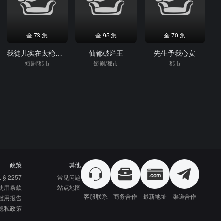
全 73 集
全 95 集
全 70 集
我徒儿实在太稳健了
仙都破烂王
先生予我心安
短剧/都市
短剧/都市
都市
政策
其他
. § 2257
常见问题
使用条款
站点地图
客服联系
商务合作
最新地址
渠道合作
滥用报告
隐私政策