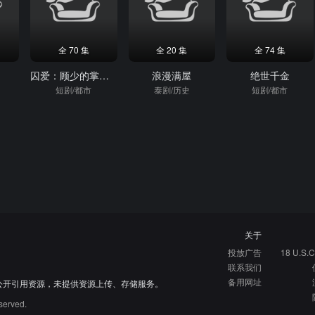
全 70 集
全 20 集
全 74 集
一
囚爱：顾少的掌中雀
浪漫满屋
绝世千金
短剧/都市
泰剧/历史
短剧/都市
关于
投放广告
18 U.S.C
联系我们
备用网址
公开引用资源，未提供资源上传、存储服务。
served.