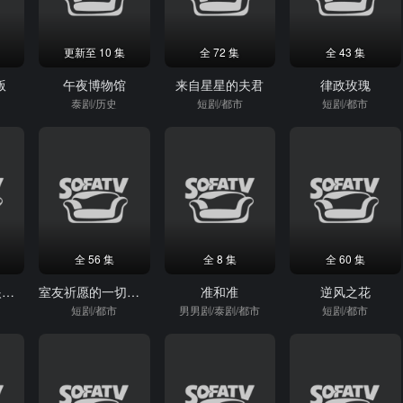
更新至 10 集
全 72 集
全 43 集
版
午夜博物馆
来自星星的夫君
律政玫瑰
泰剧/历史
短剧/都市
短剧/都市
全 56 集
全 8 集
全 60 集
休夫宴上，天眼少女掀翻全场
室友祈愿的一切，皆是代价
准和准
逆风之花
短剧/都市
男男剧/泰剧/都市
短剧/都市