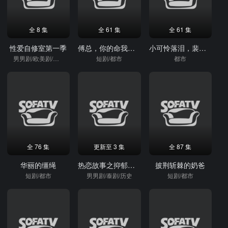
全 8 集
全 61 集
全 61 集
性爱自修室第一季
傅总，你的命我续上了
小可怜落泪，裴爷抱回家宠上天
男男剧/欧美剧/偶像
短剧/都市
都市
全 76 集
更新至 3 集
全 87 集
华丽的缰绳
热恋故事之抑郁或自私
披荆斩棘的奶爸
短剧/都市
男男剧/泰剧/历史
短剧/都市