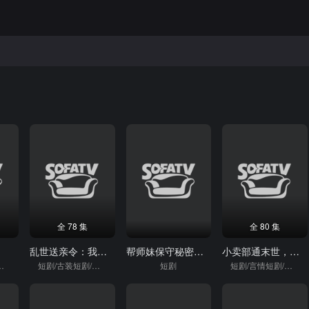
全 78 集
全 80 集
乱世送亲令：我被分配了女帝老婆
帮师妹保守秘密，我意外登顶仙尊
小卖部通末世，拿出泡面后破防了
短剧/穿越
短剧/古装短剧/逆袭
短剧
短剧/言情短剧/逆袭