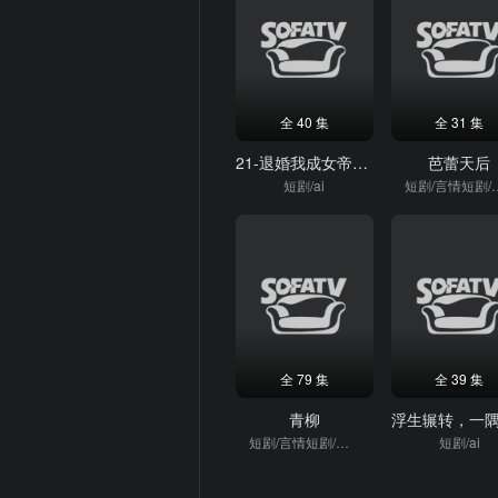
全 40 集
全 31 集
21-退婚我成女帝师（41集）Ai短剧
芭蕾天后
短剧/ai
短剧/言情
全 79 集
全 39 集
青柳
短剧/言情短剧/逆袭
短剧/ai