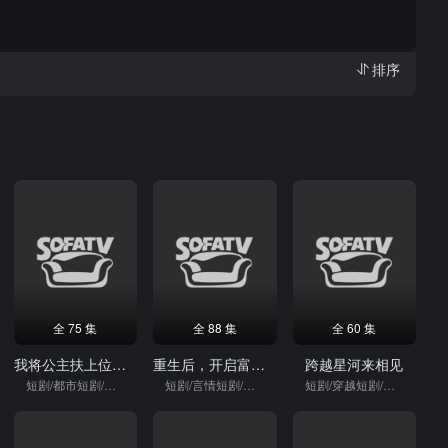
排序
全 75 集
全 88 集
全 60 集
我将公主扶上位，自己坐稳太上凰
重生后，开启富贵人生
跨越星河来相见
短剧/都市短剧/重生
短剧/言情短剧/逆袭
短剧/穿越短剧/穿越