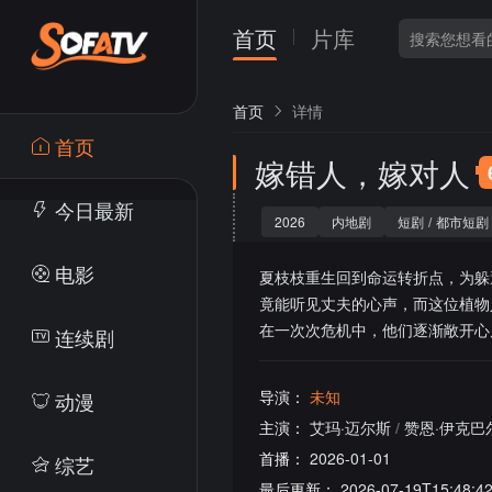
首页
片库
首页
详情
首页
嫁错人，嫁对人
今日最新
2026
内地剧
短剧
/
都市短剧
电影
夏枝枝重生回到命运转折点，为躲
竟能听见丈夫的心声，而这位植物
在一次次危机中，他们逐渐敞开心
连续剧
导演：
未知
动漫
主演：
艾玛·迈尔斯
/
赞恩·伊克巴
首播：
2026-01-01
综艺
最后更新：
2026-07-19T15:48:4