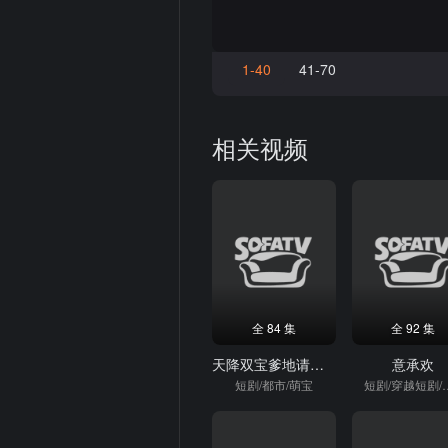
1-40
41-70
相关视频
全 84 集
全 92 集
天降双宝爹地请签收
意承欢
短剧/都市/萌宝
短剧/穿越