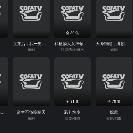
全 80 集
互穿后，我一男大成了圣女
和植物人女神领证：系统激活
天降锦鲤，满朝吃瓜
短剧/逆袭
短剧
短剧/系统/都市
短剧
全 31 集
全 78 集
浮生辗转，一隅栖身（63集）Ai短剧
余生不负晚晴天
彩礼惊变
撩惹
短剧
短剧/都市
短剧/都市