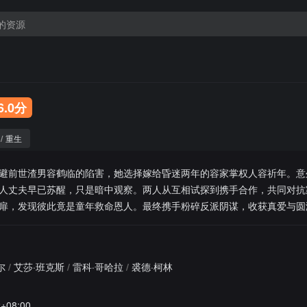
6.0分
/
重生
避前世渣男容鹤临的陷害，她选择嫁给昏迷两年的容家掌权人容祈年。意
人丈夫早已苏醒，只是暗中观察。两人从互相试探到携手合作，共同对抗
扉，发现彼此竟是童年救命恩人。最终携手粉碎反派阴谋，收获真爱与圆
尔
/
艾莎·班克斯
/
雷科·哥哈拉
/
裘德·柯林
2+08:00