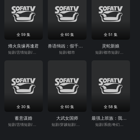
全 59 集
全 60 集
全 51 集
烽火良缘再逢君
兽语缉凶：假千金靠破案逆袭
灵蛇新娘
短剧/言情短剧/逆袭
短剧/都市
短剧/都市短剧/重生
全 30 集
全 60 集
全 58 集
蓄意谋婚
大武女国师
最强上班族：我靠系统整顿职场
短剧/言情短剧/逆袭
短剧/穿越短剧/穿越
短剧/系统/奇幻短剧/逆袭