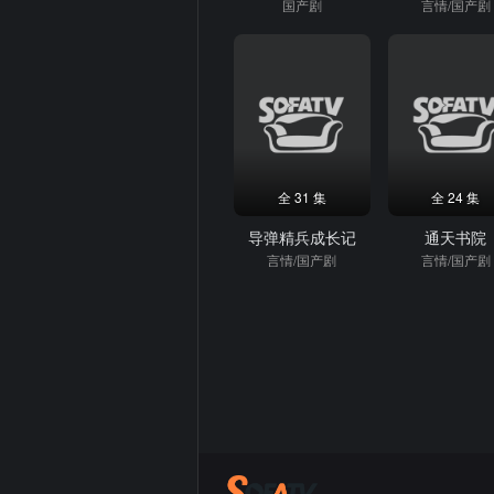
国产剧
言情/国产剧
全 31 集
全 24 集
导弹精兵成长记
通天书院
言情/国产剧
言情/国产剧