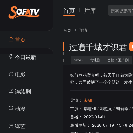
首页
片库
首页
详情
首页
过遍千城才识君
今日最新
2026
内地剧
言情
/
国产剧
电影
御前养鸡官齐帜，被天子任命为隐
档，共同破解了一个个阴谋，发生
连续剧
导演：
未知
动漫
主演：
廖慧佳
/
邓超元
/
刘瑜峰
/
首播：
2026-01-01
综艺
最后更新：
2026-07-19T15:48:2