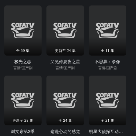
全 59 集
更新至 24 集
全 11 集
极光之恋
又见仲夏夜之星
不思异：录像
言情/国产剧
言情/国产剧
言情/国产剧
更新至 28 集
全 24 集
全 21 集
谢文东第2季
这是心动的感觉
明星大侦探互动衍生2之目标人物