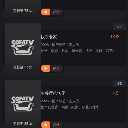
更新至 75 集
详情
综艺
快乐老家
7.0分
/
/
2026
国产综艺
真人秀
孙浩
、
李静
、
戴军
、
李维嘉
、
沈凌
、
吴昕
、
武艺
、
高旭
更新至 27 集
详情
综艺
中餐厅第10季
6.8分
/
/
2026
国产综艺
真人秀
松本真理香
、
高桥玛莉润
、
伊藤万理华
更新至 25 集
详情