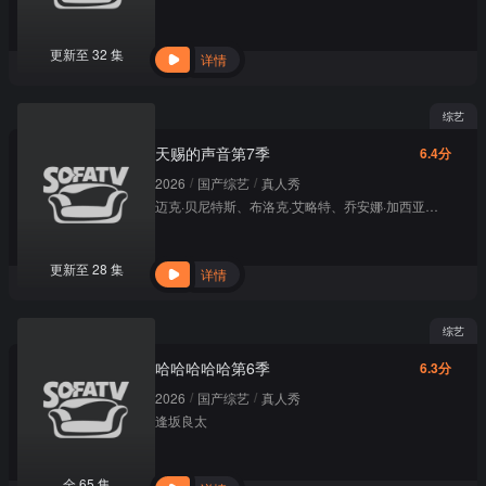
更新至 32 集
详情
综艺
天赐的声音第7季
6.4分
/
/
2026
国产综艺
真人秀
迈克·贝尼特斯
、
布洛克·艾略特
、
乔安娜·加西亚
、
希瑟·海
更新至 28 集
详情
综艺
哈哈哈哈哈第6季
6.3分
/
/
2026
国产综艺
真人秀
逢坂良太
全 65 集