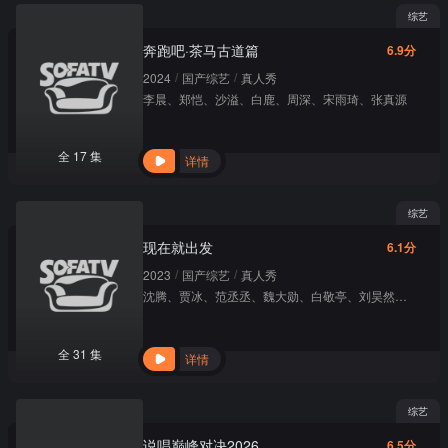
综艺
奔跑吧·茶马古道篇
6.9分
/
/
2024
国产综艺
真人秀
李晨
、
郑恺
、
沙溢
、
白鹿
、
周深
、
宋雨琦
、
张真源
全 17 集
详情
综艺
现在就出发
6.1分
/
/
2023
国产综艺
真人秀
沈腾
、
贾冰
、
范丞丞
、
魏大勋
、
白敬亭
、
刘昊然
、
白举纲
全 31 集
详情
综艺
说唱巅峰对决2026
6.5分