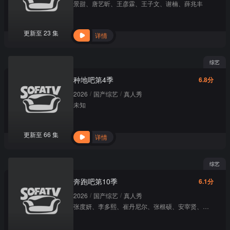
景甜
、
唐艺昕
、
王彦霖
、
王子文
、
谢楠
、
薛兆丰
更新至 23 集
详情
综艺
种地吧第4季
6.8分
/
/
2026
国产综艺
真人秀
未知
更新至 66 集
详情
综艺
奔跑吧第10季
6.1分
/
/
2026
国产综艺
真人秀
张度妍
、
李多熙
、
崔丹尼尔
、
张根硕
、
安宰贤
、
景收真