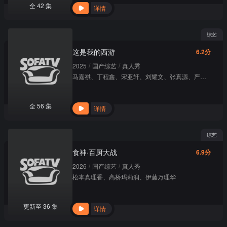
全 42 集
详情
综艺
这是我的西游
6.2分
/
/
2025
国产综艺
真人秀
马嘉祺
、
丁程鑫
、
宋亚轩
、
刘耀文
、
张真源
、
严浩翔
、
贺
全 56 集
详情
综艺
食神·百厨大战
6.9分
/
/
2026
国产综艺
真人秀
松本真理香
、
高桥玛莉润
、
伊藤万理华
更新至 36 集
详情