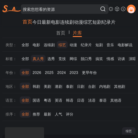
首页
今日最新
电影
连续剧
动漫
综艺
短剧
纪录片
首页
片库
类型：
全部
电影
连续剧
综艺
动漫
纪录片
短剧
音乐
电影解说
标签：
全部
真人秀
选秀
竞技
网综
脱口秀
搞笑
情感
访谈
演唱
年份：
全部
2026
2025
2024
2023
更早年份
地区：
全部
韩剧
美剧
港剧
泰剧
日剧
台剧
内地剧
其他剧
语言：
全部
国语
粤语
英语
韩语
日语
法语
泰语
其他语
排序：
全部
推荐
最新
人气
评分
综艺