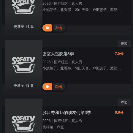
/
/
2026
国产综艺
真人秀
小池荣子
、
北香那
、
冈山天音
、
户田惠子
、
渡部笃郎
更新至 14 集
详情
综艺
密室大逃脱第8季
7.0分
/
/
2026
国产综艺
真人秀
小池荣子
、
北香那
、
冈山天音
、
户田惠子
、
渡部笃郎
更新至 13 集
详情
综艺
脱口秀和Ta的朋友们第3季
6.6分
/
/
2026
国产综艺
真人秀
袁梓铭
、
卢熹