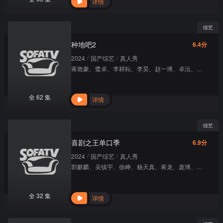
详情
综艺
种地吧2
6.4分
/
/
2024
国产综艺
真人秀
蒋敦豪
、
鹭卓
、
李耕耘
、
李昊
、
赵一博
、
卓沅
、
赵小童
、
全 62 集
详情
综艺
喜剧之王单口季
6.9分
/
/
2024
国产综艺
真人秀
郭麒麟
、
吴镇宇
、
徐峥
、
杨天真
、
蒋龙
、
庞博
、
王建国
、
全 32 集
详情