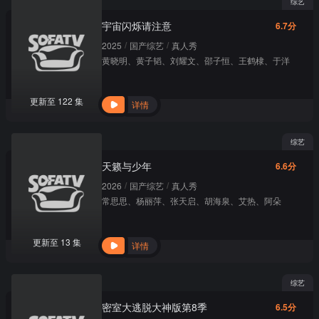
综艺
宇宙闪烁请注意
6.7分
/
/
2025
国产综艺
真人秀
黄晓明
、
黄子韬
、
刘耀文
、
邵子恒
、
王鹤棣
、
于洋
更新至 122 集
详情
综艺
天籁与少年
6.6分
/
/
2026
国产综艺
真人秀
常思思
、
杨丽萍
、
张天启
、
胡海泉
、
艾热
、
阿朵
更新至 13 集
详情
综艺
密室大逃脱大神版第8季
6.5分