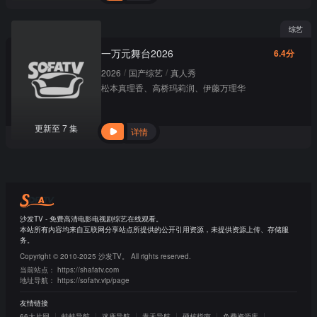
综艺
一万元舞台2026
6.4分
/
/
2026
国产综艺
真人秀
松本真理香
、
高桥玛莉润
、
伊藤万理华
更新至 7 集
详情
沙发TV - 免费高清电影电视剧综艺在线观看。
本站所有内容均来自互联网分享站点所提供的公开引用资源，未提供资源上传、存储服
务。
Copyright © 2010-2025 沙发TV。 All rights reserved.
当前站点：
https://shafatv.com
地址导航：
https://sofatv.vip/page
友情链接
66大片网
蛙蛙导航
迷鹿导航
青禾导航
硬核指南
免费资源库