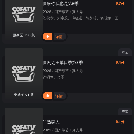
喜欢你我也是第6季
6.7分
/
/
2026
国产综艺
真人秀
刘俊孝
、
刘宇航
、
许晓诺
、
陈梦瑶
、
杨明娜
、
王建新
、
刘
更新至 136 集
详情
综艺
喜剧之王单口季第3季
6.4分
/
/
2026
国产综艺
真人秀
许明铮
、
肖季
更新至 63 集
详情
综艺
半熟恋人
6.1分
/
/
2021
国产综艺
真人秀