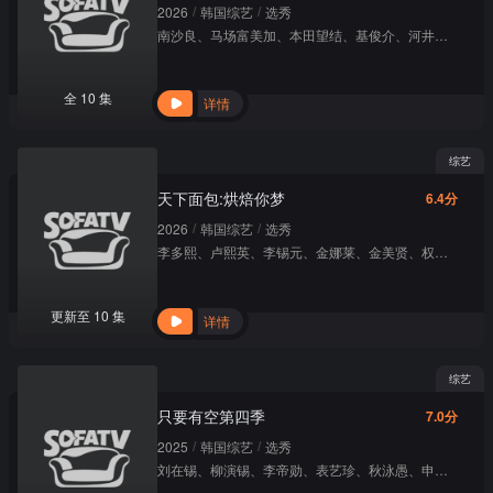
/
/
2026
韩国综艺
选秀
南沙良
、
马场富美加
、
本田望结
、
基俊介
、
河井青叶
、
伊
全 10 集
详情
综艺
天下面包:烘焙你梦
6.4分
/
/
2026
韩国综艺
选秀
李多熙
、
卢熙英
、
李锡元
、
金娜莱
、
金美贤
、
权圣晙
更新至 10 集
详情
综艺
只要有空第四季
7.0分
/
/
2025
韩国综艺
选秀
刘在锡
、
柳演锡
、
李帝勋
、
表艺珍
、
秋泳愚
、
申诗雅
、
车