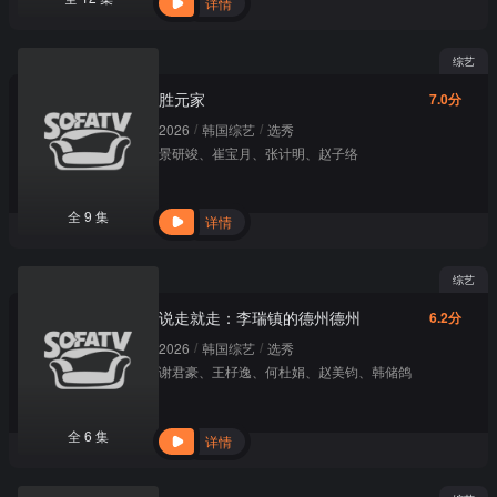
详情
综艺
胜元家
7.0分
/
/
2026
韩国综艺
选秀
景研竣
、
崔宝月
、
张计明
、
赵子络
全 9 集
详情
综艺
说走就走：李瑞镇的德州德州
6.2分
/
/
2026
韩国综艺
选秀
谢君豪
、
王杍逸
、
何杜娟
、
赵美钧
、
韩储鸽
全 6 集
详情