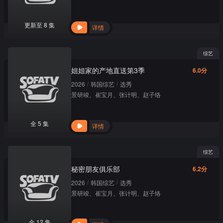
更新至 8 集
详情
综艺
姐姐家的产地直送第3季
6.0分
/
/
2026
韩国综艺
选秀
景研竣
、
崔宝月
、
张计明
、
赵子络
全 5 集
详情
综艺
秘密朋友俱乐部
6.2分
/
/
2026
韩国综艺
选秀
景研竣
、
崔宝月
、
张计明
、
赵子络
全 12 集