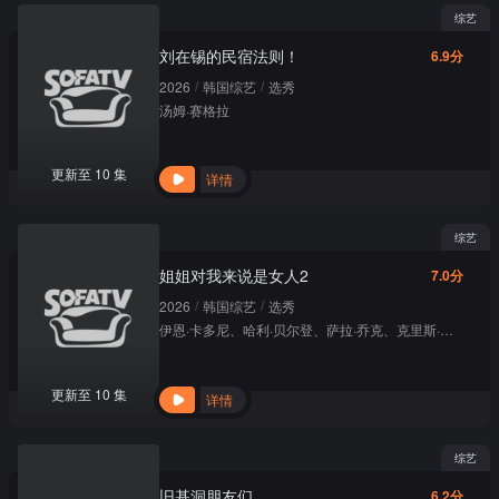
综艺
刘在锡的民宿法则！
6.9分
/
/
2026
韩国综艺
选秀
汤姆·赛格拉
更新至 10 集
详情
综艺
姐姐对我来说是女人2
7.0分
/
/
2026
韩国综艺
选秀
伊恩·卡多尼
、
哈利·贝尔登
、
萨拉·乔克
、
克里斯·帕内尔
、
更新至 10 集
详情
综艺
旧基洞朋友们
6.2分