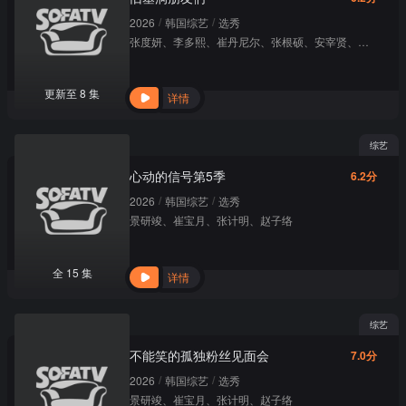
/
/
2026
韩国综艺
选秀
张度妍
、
李多熙
、
崔丹尼尔
、
张根硕
、
安宰贤
、
景收真
更新至 8 集
详情
综艺
心动的信号第5季
6.2分
/
/
2026
韩国综艺
选秀
景研竣
、
崔宝月
、
张计明
、
赵子络
全 15 集
详情
综艺
不能笑的孤独粉丝见面会
7.0分
/
/
2026
韩国综艺
选秀
景研竣
、
崔宝月
、
张计明
、
赵子络