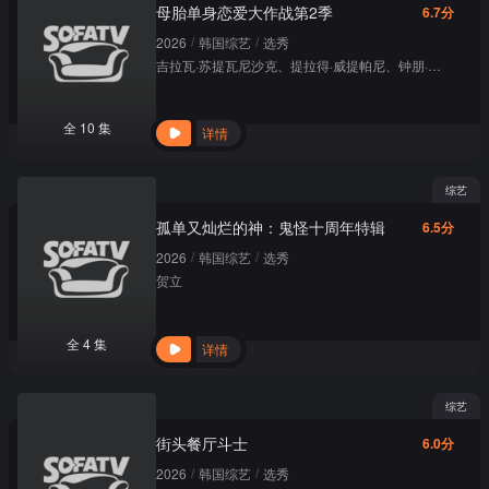
母胎单身恋爱大作战第2季
6.7分
/
/
2026
韩国综艺
选秀
吉拉瓦·苏提瓦尼沙克
、
提拉得·威提帕尼
、
钟朋·阿卢迪吉朋
全 10 集
详情
综艺
孤单又灿烂的神：鬼怪十周年特辑
6.5分
/
/
2026
韩国综艺
选秀
贺立
全 4 集
详情
综艺
街头餐厅斗士
6.0分
/
/
2026
韩国综艺
选秀