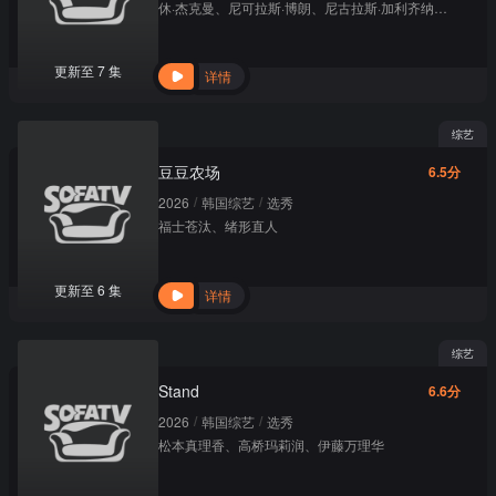
休·杰克曼
、
尼可拉斯·博朗
、
尼古拉斯·加利齐纳
、
莫莉·戈
更新至 7 集
详情
综艺
豆豆农场
6.5分
/
/
2026
韩国综艺
选秀
福士苍汰
、
绪形直人
更新至 6 集
详情
综艺
Stand
6.6分
/
/
2026
韩国综艺
选秀
松本真理香
、
高桥玛莉润
、
伊藤万理华