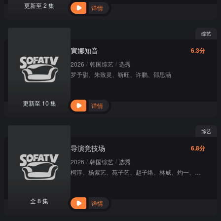
更新至 2 集
详情
综艺
寅娜知音
6.3分
/
/
2026
韩国综艺
选秀
罗予甜
、
朱致灵
、
靳旺
、
许鹏
、
邵思涵
更新至 10 集
详情
综艺
导演竞技场
6.8分
/
/
2026
韩国综艺
选秀
柯淳
、
杨紫艺
、
苑子艺
、
赵子络
、
林威
、
灼一
、
张天其
、
全 8 集
详情