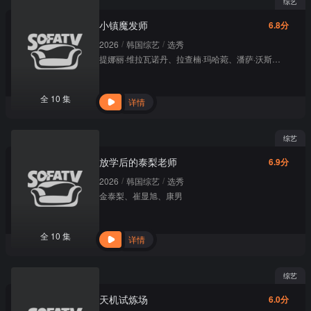
综艺
小镇魔发师
6.8分
/
/
2026
韩国综艺
选秀
提娜丽·维拉瓦诺丹
、
拉查楠·玛哈菀
、
潘萨·沃斯毕恩
、
帕
全 10 集
详情
综艺
放学后的泰梨老师
6.9分
/
/
2026
韩国综艺
选秀
金泰梨
、
崔显旭
、
康男
全 10 集
详情
综艺
天机试炼场
6.0分