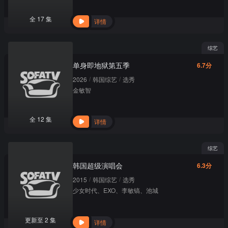
全 17 集
详情
综艺
单身即地狱第五季
6.7分
/
/
2026
韩国综艺
选秀
金敏智
全 12 集
详情
综艺
韩国超级演唱会
6.3分
/
/
2015
韩国综艺
选秀
少女时代、EXO、李敏镐、池城
更新至 2 集
详情