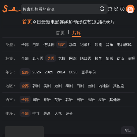
首页
今日最新
电影
连续剧
动漫
综艺
短剧
纪录片
首页
片库
类型：
全部
电影
连续剧
综艺
动漫
纪录片
短剧
音乐
电影解说
标签：
全部
真人秀
选秀
竞技
网综
脱口秀
搞笑
情感
访谈
演唱
年份：
全部
2026
2025
2024
2023
更早年份
地区：
全部
韩剧
美剧
港剧
泰剧
日剧
台剧
内地剧
其他剧
语言：
全部
国语
粤语
英语
韩语
日语
法语
泰语
其他语
排序：
全部
推荐
最新
人气
评分
综艺