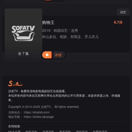
综艺
购物王
6.7分
/
/
2019
韩国综艺
选秀
朴山多拉
、
昭妍
、
郑珉圭
、
芳儿菲儿
全 7 集
详情
沙发TV - 免费高清电影电视剧综艺在线观看。
本站所有内容均来自互联网分享站点所提供的公开引用资源，未提供资源上传、存储服
务。
Copyright © 2010-2025 沙发TV。 All rights reserved.
当前站点：
https://shafatv.com
地址导航：
https://sofatv.vip/page
友情链接
66大片网
蛙蛙导航
迷鹿导航
青禾导航
硬核指南
免费资源库