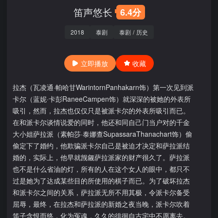
笛声悠长
6.4分
2018
泰剧
泰剧
/
历史
立即播放
收藏
拉杰（瓦凌通·帕哈甘WarintornPanhakarn饰）第一次见到派
卡尔（蓝妮·卡彭RaneeCampen饰）就深深的被她的外表所
吸引，然而，拉杰也仅仅只是被派卡尔的外表所吸引而已。
在和派卡尔谈情说爱的同时，他还和同自己门当户对的千金
大小姐萨拉派（素帕莎·泰娜查SupassaraThanachart饰）偷
偷定下了婚约，他欺骗派卡尔自己是被迫才决定和萨拉派结
婚的，实际上，他早就觊觎萨拉派家的财产很久了。萨拉派
也不是什么省油的灯，所有的人在这个女人的眼中，都只不
过是她为了达成某些目的所使用的棋子而已。为了破坏拉杰
和派卡尔之间的关系，萨拉派无所不用其极，令派卡尔备受
屈辱，最终，在拉杰和萨拉派的新婚之夜当晚，派卡尔吹着
笛子含恨而终，化为冤魂，久久的徘徊自古宅中不愿离去。