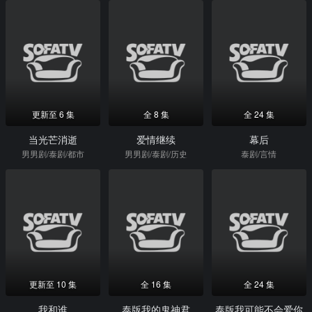
更新至 6 集
全 8 集
全 24 集
当光芒消逝
爱情继续
幕后
男男剧/泰剧/都市
男男剧/泰剧/历史
泰剧/言情
更新至 10 集
全 16 集
全 24 集
我和谁
泰版我的鬼神君
泰版我可能不会爱你