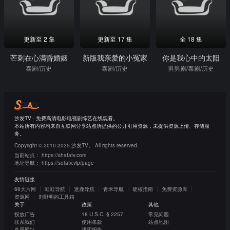
更新至 2 集
更新至 17 集
全 18 集
芒刺在心满昏婚姻
新版我亲爱的小冤家
你是我心中的太阳
泰剧/历史
泰剧/历史
男男剧/泰剧/历史
沙发TV - 免费高清电影电视剧综艺在线观看。
本站所有内容均来自互联网分享站点所提供的公开引用资源，未提供资源上传、存储服
务。
Copyright © 2010-2025 沙发TV。 All rights reserved.
当前站点：
https://shafatv.com
地址导航：
https://sofatv.vip/page
友情链接
66大片网
蛙蛙导航
迷鹿导航
青禾导航
硬核指南
免费资源库
资源网
刘野明的工具箱
关于
政策
其他
投放广告
18 U.S.C. § 2257
常见问题
联系我们
使用条款
站点地图
备用网址
滥用报告