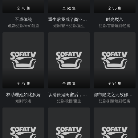
全 70 集
全 62 集
全 35 集
不成体统
重生后我成了商业大鳄
时光裂帛
虐恋/短剧/奇幻短剧
短剧/都市短剧/重生
短剧/言情短剧/逆袭
全 79 集
全 80 集
全 94 集
林助理她如此多娇
认清伥鬼闺蜜后，千金她不装了
都市隐龙之无敌修车工
短剧/职场
短剧/校园/重生
短剧/剧情短剧/逆袭