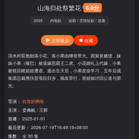
山海归处祭繁花
6.0分
2025
内地剧
短剧
/
言情短剧
/
逆袭
立即播放
收藏
清水村双胞胎落小花、落小果由继母带大。因舅舅赌债，妹
妹小果（哑巴）被逼嫁恶霸王二虎。小花婚礼上代嫁，小果
被锁目睹姐姐遭虐。逃出生天后，小果发奋学习，五年后成
集团总裁携扶贫项目归乡，揭发罪行，替姐姐讨回公道与荣
光。
导演：
自觉的网络
主演：
娄佩帆
/
王辉
首播：
2025-01-01
最后更新：
2026-07-19T16:49:19+08:00
集数：
全 30 集