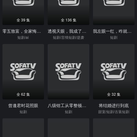
全 39 集
全 136 集
零五致富，全家悔不当初（50集）Ai短剧
透视天眼，我成了商业大亨
我左眼一红，咋就成首富了
短剧/ai
短剧/言情短剧/逆袭
短剧
全 62 集
全 32 集
曾逢君时花照眼
八级钳工从零整顿吸血黑厂
将结婚进行到底
短剧
短剧
甜宠/短剧/古装短剧