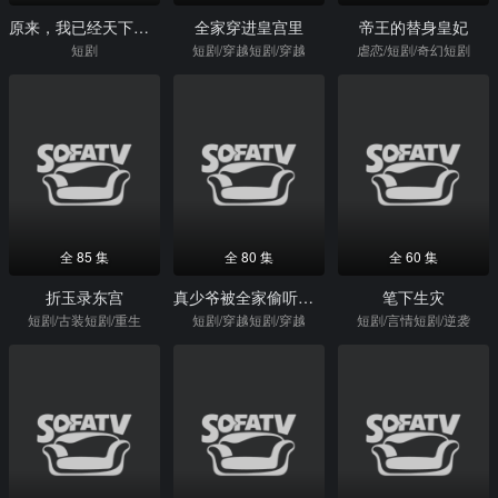
原来，我已经天下无敌了
全家穿进皇宫里
帝王的替身皇妃
短剧
短剧/穿越短剧/穿越
虐恋/短剧/奇幻短剧
全 85 集
全 80 集
全 60 集
折玉录东宫
真少爷被全家偷听心声假少爷懵了
笔下生灾
短剧/古装短剧/重生
短剧/穿越短剧/穿越
短剧/言情短剧/逆袭