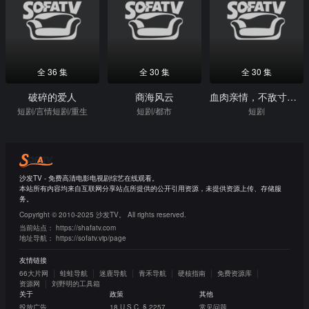
全 36 集
全 30 集
全 30 集
破碎的爱人
商海风云
血肉亲情，不敌寸利贪心
短剧/言情短剧/重生
短剧/都市
短剧
沙发TV - 免费高清电影电视剧综艺在线观看。
本站所有内容均来自互联网分享站点所提供的公开引用资源，未提供资源上传、存储服
务。
Copyright © 2010-2025 沙发TV。 All rights reserved.
当前站点：
https://shafatv.com
地址导航：
https://sofatv.vip/page
友情链接
66大片网
蛙蛙导航
迷鹿导航
青禾导航
硬核指南
免费资源库
资源网
刘野明的工具箱
关于
政策
其他
投放广告
18 U.S.C. § 2257
常见问题