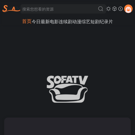
首页
今日最新
电影
连续剧
动漫
综艺
短剧
纪录片