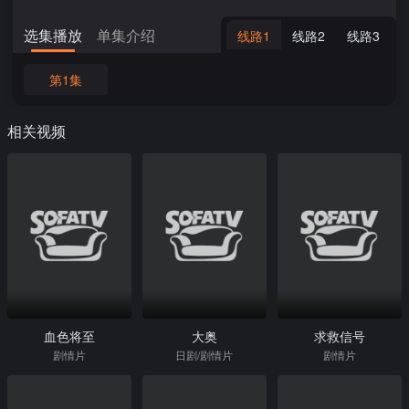
选集播放
单集介绍
线路1
线路2
线路3
第1集
相关视频
血色将至
大奥
求救信号
剧情片
日剧/剧情片
剧情片