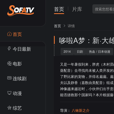
首页
片库
首页
详情
首页
哆啦A梦：新·大
今日最新
2014
日剧
热血
/
日本动漫
电影
又是一年暑假到来，胖虎（木村昴
葵配音）去寻找尚未被人类开发的
了野比家的宠物，并得名扁扁。扁
连续剧
夫以及静香（嘉数由美配音）组成
神像越来越近时，小伙伴们出乎意
动漫
能否拯救那个国家吗？本片根据藤
综艺
导演：
八锹新之介