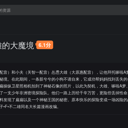
雄的大魔境
6.1分
配音）和小夫（关智一配音）怂恿大雄（大原惠配音），让他拜托哆啦A
秘境。在此期间，一条脏兮兮的小狗不请自来，它成功帮妈妈找到丢失的
扁操纵卫星照相机拍到了神秘石像的照片，以此为契机，大雄、哆啦A梦
了一支少年非洲密境探险队。他们一路上历经千辛万苦，更险些丢掉性命
料发现了扁扁以及一个神秘王国的秘密。原本快乐的探险变成一场凶险的
子•F•不二雄同名大长篇漫画改编。