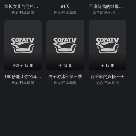
组长女儿与照料专员
91天
不虐待我的继母与继姐
热血/日本动漫
热血/日本动漫
国产动漫/七月新番/热血/日本动漫
更新至 12 集
全 12 集
全 12 集
180秒能让你的耳朵幸福吗？
男子游泳部第三季
百千家的妖怪王子
热血/日本动漫
热血/日本动漫
热血/日本动漫