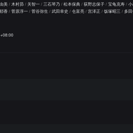
由美
/
木村昴
/
关智一
/
三石琴乃
/
松本保典
/
荻野志保子
/
宝龟克寿
/
小
耶香
/
菅原淳一
/
菅谷弥生
/
武田幸史
/
仓富亮
/
宫泽正
/
饭塚昭三
/
多田
3+08:00