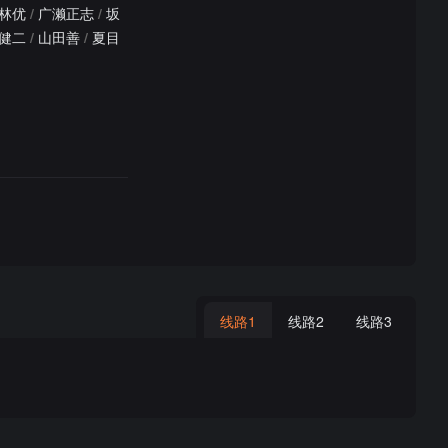
林优
/
广濑正志
/
坂
健二
/
山田善
/
夏目
线路1
线路2
线路3