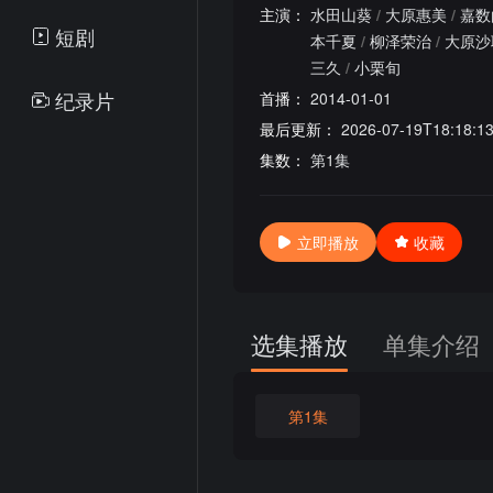
主演：
水田山葵
/
大原惠美
/
嘉数
短剧
本千夏
/
柳泽荣治
/
大原沙
三久
/
小栗旬
纪录片
首播：
2014-01-01
最后更新：
2026-07-19T18:18:1
集数：
第1集
立即播放
收藏
选集播放
单集介绍
第1集