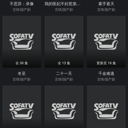
不思异：录像
我的医妃不好惹第三季
素手遮天
言情/国产剧
言情/国产剧
言情/国产剧
全 36 集
全 13 集
更新至 16 集
冬至
二十一天
千金难逃
言情/国产剧
言情/国产剧
言情/国产剧