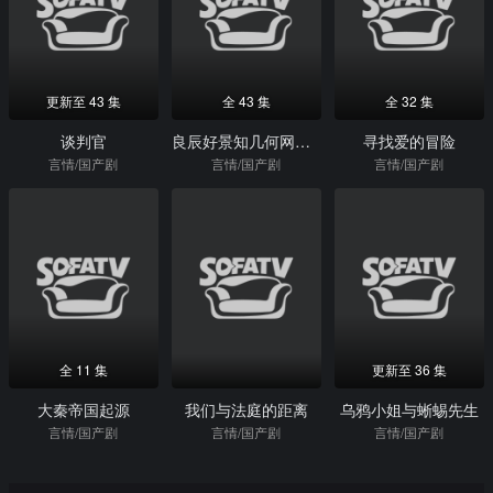
更新至 43 集
全 43 集
全 32 集
谈判官
良辰好景知几何网络版
寻找爱的冒险
言情/国产剧
言情/国产剧
言情/国产剧
全 11 集
更新至 36 集
大秦帝国起源
我们与法庭的距离
乌鸦小姐与蜥蜴先生
言情/国产剧
言情/国产剧
言情/国产剧