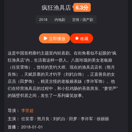
疯狂渔具店
6.3分
2018
内地剧
言情
/
国产剧
立即播放
收藏
这是中国首档垂钓主题室内轻喜剧。在街角看似不起眼的“疯
狂渔具店”内，生活着这样一群人。八面玲珑的美女老板娘
（任笑霏饰），曾经的竞钓大师、现在的渔具店店长（熊月
良饰），天赋异禀的天才钓手（刘釴白饰），正直善良的女
店员（田梦饰），精灵古怪的老板娘表妹（李许军饰）。他
们在经营渔具店的过程中，和小肚鸡肠的吝啬房东、“妻管严”
的隔壁邻居之间，发生了一系列爆笑故事。
导演：
李世超
主演：
任笑霏
/
熊月良
/
刘釴白
/
田梦
/
李许军
/
徐丽丽
首播：
2018-01-01