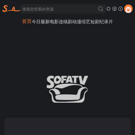
首页
今日最新
电影
连续剧
动漫
综艺
短剧
纪录片