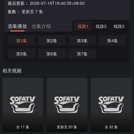
最后更新：
2026-07-19T19:40:35+08:00
集数：
更新至 7 集
选集播放
分集介绍
线路1
线路2
线路3
第1集
第2集
第3集
第4集
第5集
第6集
第7集
相关视频
全 11 集
更新至 20 集
全 32 集