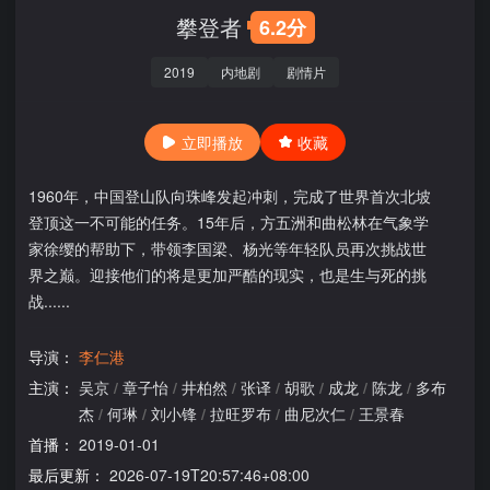
攀登者
6.2分
2019
内地剧
剧情片
立即播放
收藏
1960年，中国登山队向珠峰发起冲刺，完成了世界首次北坡
登顶这一不可能的任务。15年后，方五洲和曲松林在气象学
家徐缨的帮助下，带领李国梁、杨光等年轻队员再次挑战世
界之巅。迎接他们的将是更加严酷的现实，也是生与死的挑
战......
导演：
李仁港
主演：
吴京
/
章子怡
/
井柏然
/
张译
/
胡歌
/
成龙
/
陈龙
/
多布
杰
/
何琳
/
刘小锋
/
拉旺罗布
/
曲尼次仁
/
王景春
首播：
2019-01-01
最后更新：
2026-07-19T20:57:46+08:00