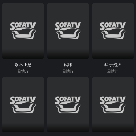
永不止息
妈咪
猛于炮火
剧情片
剧情片
剧情片