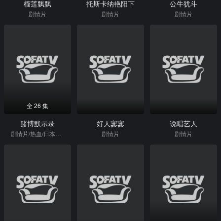
榴莲飘飘
托斯卡纳艳阳下
公牛犹斗
剧情片
剧情片
剧情片
全 26 集
赌博默示录
好人寥寥
说唱艺人
剧情片/热血/日本动漫
剧情片
剧情片