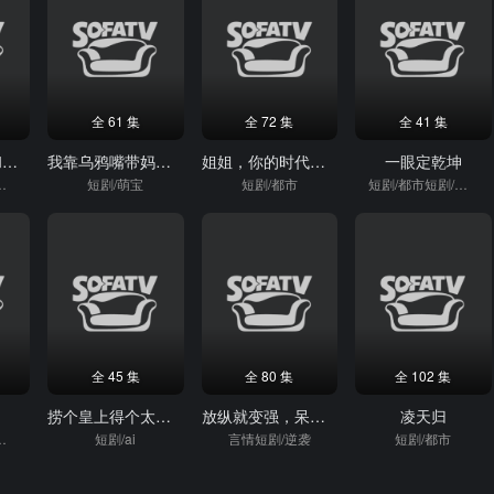
全 61 集
全 72 集
全 41 集
大小姐归来，和她的忠犬保镖开大了
我靠乌鸦嘴带妈妈走上人生巅峰
姐姐，你的时代结束了
一眼定乾坤
短剧/重生
短剧/萌宝
短剧/都市
短剧/都市短剧/逆袭
全 45 集
全 80 集
全 102 集
来
捞个皇上得个太子（59集）Ai短剧
放纵就变强，呆萌学霸倒追我
凌天归
短剧/逆袭
短剧/ai
言情短剧/逆袭
短剧/都市