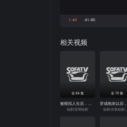
1-40
41-80
相关视频
全 64 集
全 70 集
被模拟人生后，绝色女帝缠上我
短剧/言情短剧
短剧/古装