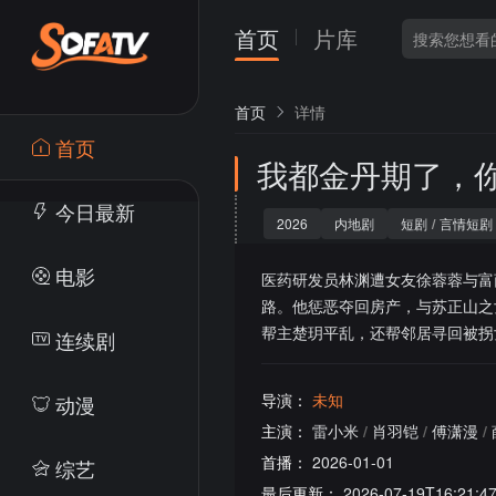
首页
片库
首页
详情
首页
我都金丹期了，
今日最新
2026
内地剧
短剧
/
言情短剧
电影
医药研发员林渊遭女友徐蓉蓉与富
路。他惩恶夺回房产，与苏正山之
帮主楚玥平乱，还帮邻居寻回被拐
连续剧
导演：
未知
动漫
主演：
雷小米
/
肖羽铠
/
傅潇漫
/
首播：
2026-01-01
综艺
最后更新：
2026-07-19T16:21:4