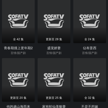
全 42 集
更新至 28 集
全 24 集
青春期撞上更年期2
盛宠娇妻
佔有姜西
言情/国产剧
言情/国产剧
言情/国产剧
更新至 20 集
更新至 25 集
全 32 集
他跨越山海而来
家有蛇仙美貌妻
不是不想嫁