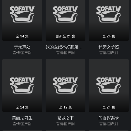
全 34 集
更新至 21 集
全 24 集
于无声处
我的医妃不好惹第二季
长安女子鉴
言情/国产剧
言情/国产剧
言情/国产剧
全 24 集
全 12 集
全 24 集
美丽见习生
繁城之下
闻香探案录
言情/国产剧
言情/国产剧
言情/国产剧