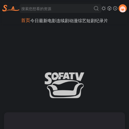
首页
今日最新
电影
连续剧
动漫
综艺
短剧
纪录片