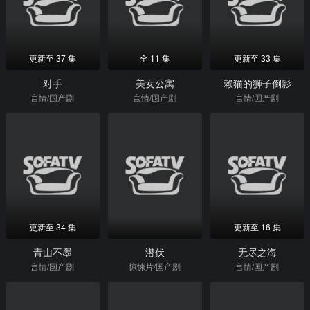
更新至 37 集
全 11 集
更新至 33 集
对手
美女公寓
赖猫的狮子倒影
言情/国产剧
言情/国产剧
言情/国产剧
更新至 34 集
更新至 16 集
青山不墨
潜伏
无尽之海
言情/国产剧
惊悚片/国产剧
言情/国产剧