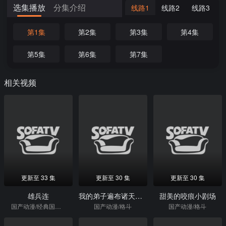
选集播放
分集介绍
线路1
线路2
线路3
第1集
第2集
第3集
第4集
第5集
第6集
第7集
相关视频
更新至 33 集
更新至 30 集
更新至 30 集
雄兵连
我的弟子遍布诸天万界第2季
甜美的咬痕小剧场
国产动漫/经典国漫/格斗
国产动漫/格斗
国产动漫/格斗