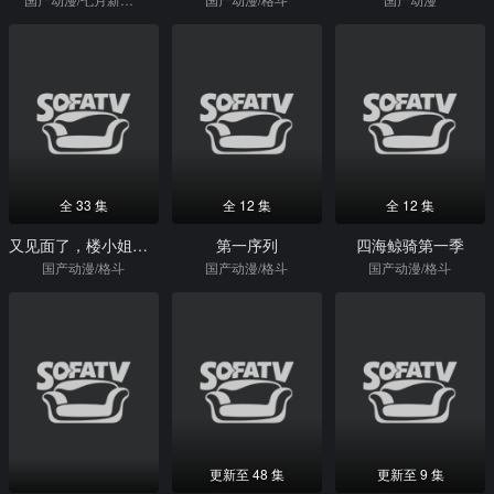
全 33 集
全 12 集
全 12 集
又见面了，楼小姐动态漫画第1季
第一序列
四海鲸骑第一季
国产动漫/格斗
国产动漫/格斗
国产动漫/格斗
更新至 48 集
更新至 9 集