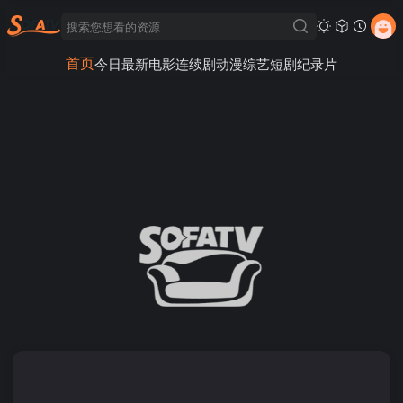
首页
今日最新
电影
连续剧
动漫
综艺
短剧
纪录片