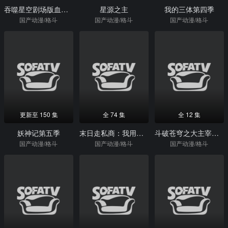
吞噬星空剧场版血洛大陆
星源之主
我的三体第四季
国产动漫/格斗
国产动漫/格斗
国产动漫/格斗
更新至 150 集
全 74 集
全 12 集
妖神记第五季
末日走私商：我用辣条换金砖动态漫画
斗破苍穹之大主宰第一季
国产动漫/格斗
国产动漫/格斗
国产动漫/格斗