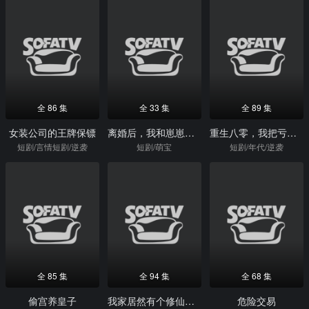
全 86 集
全 33 集
全 89 集
女装公司的王牌保镖
离婚后，我和崽崽凭实力爆红
重生八零，我把亏欠的都宠回来
短剧/言情短剧/逆袭
短剧/萌宝
短剧/年代/逆袭
全 85 集
全 94 集
全 68 集
偷宫养皇子
我家居然有个修仙老祖
危险交易