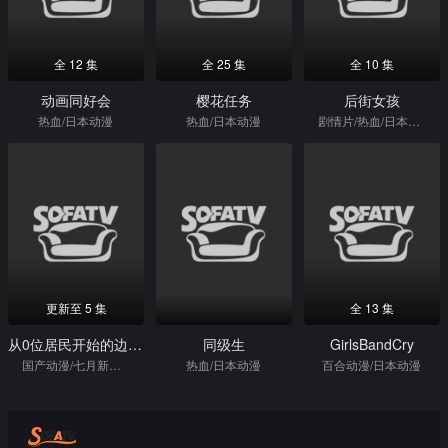
全 12 集
全 25 集
全 10 集
动画同好会
樱花任务
后街女孩
热血/日本动漫
热血/日本动漫
剧情片/热血/日本动漫
更新至 5 集
全 13 集
从0位居民开始的边境领主大人
同级生
GirlsBandCry
国产动漫/七月新番/热血/日本动漫
热血/日本动漫
百合动漫/日本动漫