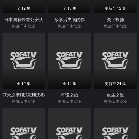
全 12 集
全 13 集
更新至 12 集
日本国有铁道公安队
放学后失眠的你
失忆投捕
热血/日本动漫
热血/日本动漫
热血/日本动漫
全 12 集
全 14 集
更新至 24 集
苍天之拳REGENESIS
奇诺之旅
重生之道
热血/日本动漫
热血/日本动漫
热血/日本动漫