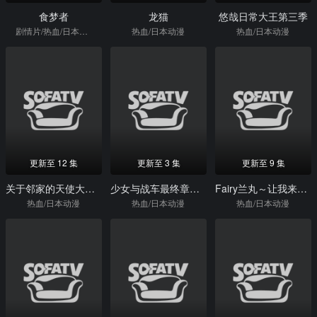
食梦者
龙猫
悠哉日常大王第三季
剧情片/热血/日本动漫
热血/日本动漫
热血/日本动漫
更新至 12 集
更新至 3 集
更新至 9 集
关于邻家的天使大人不知不觉把我惯成了废人
少女与战车最终章第3话
Fairy兰丸～让我来帮助你的心
热血/日本动漫
热血/日本动漫
热血/日本动漫