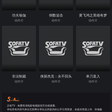
功夫瑜伽
倒数追击
黄飞鸿之英雄有梦
动作片
动作片
动作片
非法制裁
侠探杰克：永不回头
单刀直入
动作片
动作片
动作片
沙发TV - 免费高清电影电视剧综艺在线观看。
本站所有内容均来自互联网分享站点所提供的公开引用资源，未提供资源上传、存储服