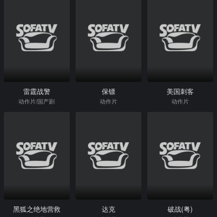
雷霆战警
保镖
美国刺客
动作片/国产剧
动作片
动作片
黑狐之绝地营救
达克
破战(粤)