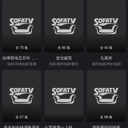
全 75 集
全 80 集
全 40 集
自缚禁地五百年，我弃宗门当散修
逆光破茧
九尾烬
短剧/言情短剧/逆袭
短剧/都市短剧/重生
虐恋/短剧/奇幻短剧
全 57 集
全 98 集
舍友的金钱调换系统
七零辣妻一上线，极品全家都掉线
我能看到回报率