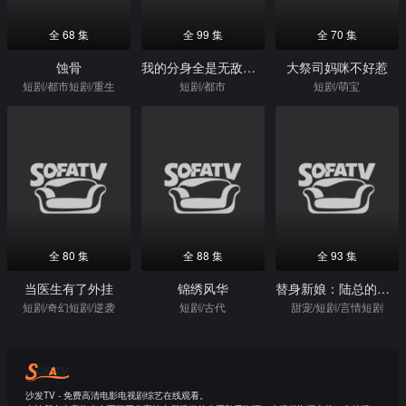
全 68 集
全 99 集
全 70 集
蚀骨
我的分身全是无敌大佬
大祭司妈咪不好惹
短剧/都市短剧/重生
短剧/都市
短剧/萌宝
全 80 集
全 88 集
全 93 集
当医生有了外挂
锦绣风华
替身新娘：陆总的第一宠妻
短剧/奇幻短剧/逆袭
短剧/古代
甜宠/短剧/言情短剧
沙发TV - 免费高清电影电视剧综艺在线观看。