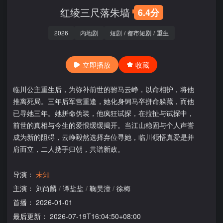
红绫三尺落朱墙
6.4分
2026
内地剧
短剧
/
都市短剧
/
重生
立即播放
收藏
临川公主重生后，为弥补前世的驸马云峥，以命相护，将他
推离死局。三年后军营重逢，她化身饲马卒拼命躲藏，而他
已寻她三年。她拼命伪装，他疯狂试探，在拉扯与试探中，
前世的真相与今生的爱恨缓缓揭开。当江山稳固与个人声誉
成为新的阻碍，云峥毅然选择弃位寻她，临川领悟真爱是并
肩而立，二人携手归朝，共谱新政。
导演：
未知
主演：
刘尚麟
/
谭盐盐
/
鞠昊潼
/
徐梅
首播：
2026-01-01
最后更新：
2026-07-19T16:04:50+08:00