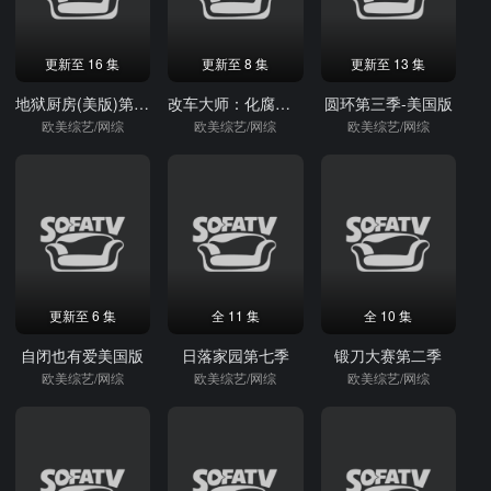
更新至 16 集
更新至 8 集
更新至 13 集
地狱厨房(美版)第二十一季
改车大师：化腐朽为神奇第一季
圆环第三季-美国版
欧美综艺/网综
欧美综艺/网综
欧美综艺/网综
更新至 6 集
全 11 集
全 10 集
自闭也有爱美国版
日落家园第七季
锻刀大赛第二季
欧美综艺/网综
欧美综艺/网综
欧美综艺/网综