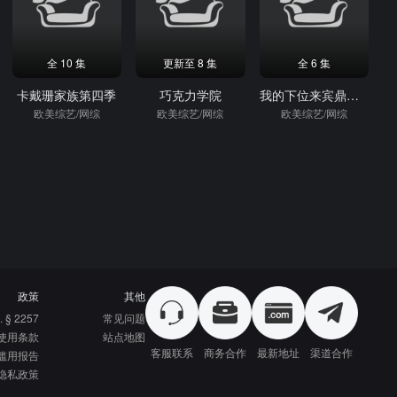
全 10 集
更新至 8 集
全 6 集
卡戴珊家族第四季
巧克力学院
我的下位来宾鼎鼎大名第二季
欧美综艺/网综
欧美综艺/网综
欧美综艺/网综
政策
其他
. § 2257
常见问题
使用条款
站点地图
客服联系
商务合作
最新地址
渠道合作
滥用报告
隐私政策