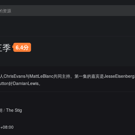
三季
6.4分
sEvans与MattLeBlanc共同主持。第一集的嘉宾是JesseEisenberg和
ton好DamianLewis。
朗
/
The Stig
0+08:00