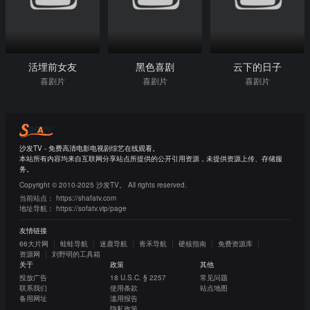
活埋前女友
黑色喜剧
云下的日子
喜剧片
喜剧片
喜剧片
沙发TV - 免费高清电影电视剧综艺在线观看。
本站所有内容均来自互联网分享站点所提供的公开引用资源，未提供资源上传、存储服
务。
Copyright © 2010-2025 沙发TV。 All rights reserved.
当前站点：
https://shafatv.com
地址导航：
https://sofatv.vip/page
友情链接
66大片网
蛙蛙导航
迷鹿导航
青禾导航
硬核指南
免费资源库
资源网
刘野明的工具箱
关于
政策
其他
投放广告
18 U.S.C. § 2257
常见问题
联系我们
使用条款
站点地图
备用网址
滥用报告
隐私政策