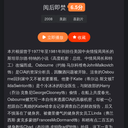
阅后即焚
6.5分
2008
美剧
喜剧片
立即播放
收藏
本片根据曾于1977年至1981年间担任美国中央情报局局长的
斯坦菲尔德·特纳的小说《高度机密：总统、中情局局长和特
工》改编而成。Osbourne（约翰·马尔科维奇JohnMalkovich
饰）是CIA的资深分析员，因酗酒问题被开除。沮丧的Osbou
rne回到家中又不被老婆重视。他妻子Katie（蒂尔达·斯文顿T
ildaSwinton饰）是个冷冰冰的职业医生，与财政部的Harry
（乔治·克鲁尼GeorgeClooney饰）偷情，在船上共度春光。
Osbourne赌咒写一本自传来透露CIA的高极机密，却被一心
想跟自己离婚的Katie错拿去记录调查自己的财政报告，后又
不慎落在了健身房。被傻里傻气的健身房女员工Linda（弗兰
西斯·麦克多蒙德FrancesMcDormand饰）和稍有点二百五的
健身教练Chad（布拉德·皮特BradPitt饰）拾得，这下一直为