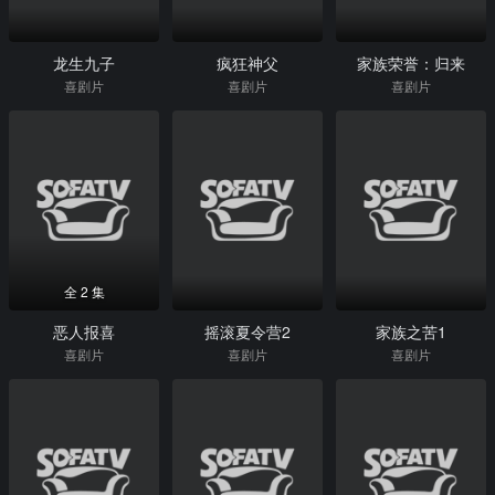
龙生九子
疯狂神父
家族荣誉：归来
喜剧片
喜剧片
喜剧片
全 2 集
恶人报喜
摇滚夏令营2
家族之苦1
喜剧片
喜剧片
喜剧片