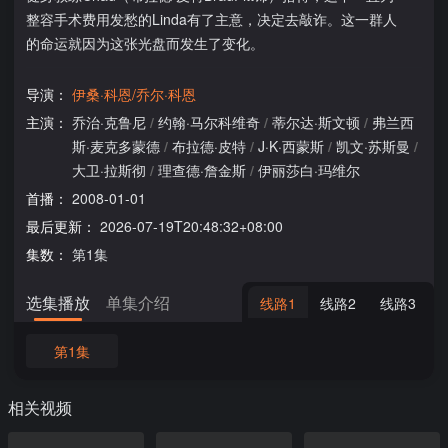
整容手术费用发愁的Linda有了主意，决定去敲诈。这一群人
的命运就因为这张光盘而发生了变化。
导演：
伊桑·科恩/乔尔·科恩
主演：
乔治·克鲁尼
/
约翰·马尔科维奇
/
蒂尔达·斯文顿
/
弗兰西
斯·麦克多蒙德
/
布拉德·皮特
/
J·K·西蒙斯
/
凯文·苏斯曼
/
大卫·拉斯彻
/
理查德·詹金斯
/
伊丽莎白·玛维尔
首播：
2008-01-01
最后更新：
2026-07-19T20:48:32+08:00
集数：
第1集
选集播放
单集介绍
线路1
线路2
线路3
第1集
相关视频