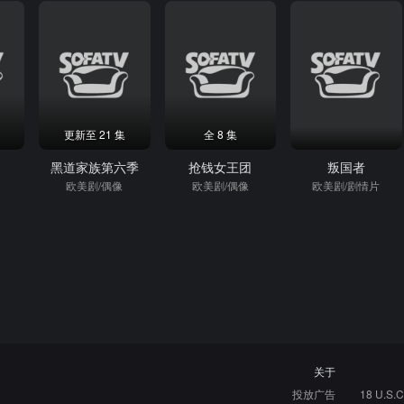
更新至 21 集
全 8 集
黑道家族第六季
抢钱女王团
叛国者
欧美剧/偶像
欧美剧/偶像
欧美剧/剧情片
关于
投放广告
18 U.S.C