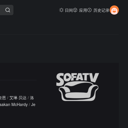
日间
应用
历史记录
奎恩
/
艾琳·贝达
/
洛
aakan McHardy
/
Je