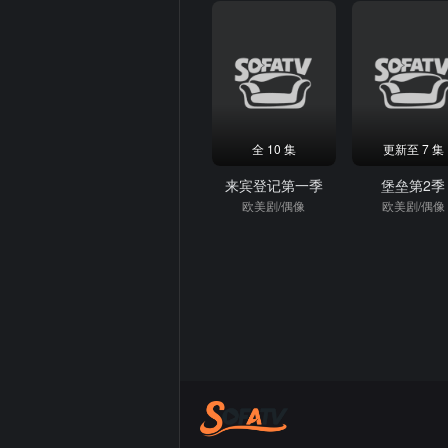
全 10 集
更新至 7 集
来宾登记第一季
堡垒第2季
欧美剧/偶像
欧美剧/偶像