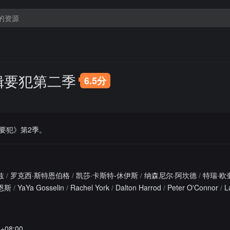
缉要犯第二季
6.5分
要犯》第2季。
兹
/
罗克西·斯特恩伯格
/
凯莎·卡斯特-休伊斯
/
纳森尼尔·阿坎德
/
特瑞·欧
恩斯
/
YaYa Gosselin
/
Rachel York
/
Dalton Harrod
/
Peter O'Connor
/
L
8+08:00