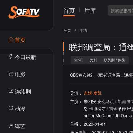
首页
片库
首页
详情
首页
联邦调查局：通
今日最新
2020
美剧
欧美剧
/
偶像
电影
CBS宣布续订《联邦调查局：通缉
连续剧
导演：
吉姆·麦凯
主演：
朱利安·麦克马洪
/
凯南·鲁
动漫
恩·卡迪纳尔
/
雷金纳德·巴
nnifer McCabe
/
Jill Durso
首播：
2020-01-01
综艺
最后更新：
2026-07-30T19:42:2