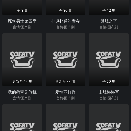
全 8 集
全 30 集
全 12 集
屌丝男士第四季
扑通扑通的青春
繁城之下
言情/国产剧
言情/国产剧
言情/国产剧
更新至 14 集
更新至 44 集
全 20 集
我的萌宝是僚机
爱情不打烊
山城棒棒军
言情/国产剧
言情/国产剧
言情/国产剧