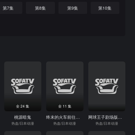
第7集
第8集
第9集
第10集
全 24 集
全 11 集
桃源暗鬼
终末的火车前往何方？
网球王子剧场版：二人的武士
热血/日本动漫
热血/日本动漫
热血/日本动漫