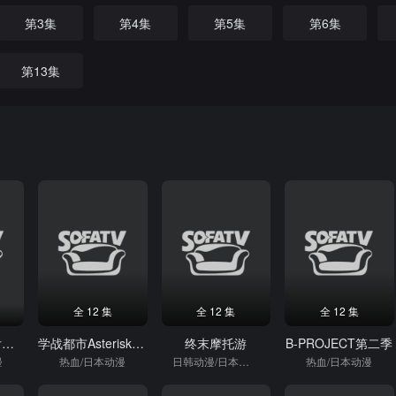
第3集
第4集
第5集
第6集
第13集
全 12 集
全 12 集
全 12 集
数码宝贝：最后的进化
学战都市Asterisk第二季
终末摩托游
B-PROJECT第二季
漫
热血/日本动漫
日韩动漫/日本动漫
热血/日本动漫