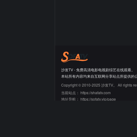
沙发TV - 免费高清电影电视剧综艺在线观看。
本站所有内容均来自互联网分享站点所提供的
Copyright © 2010-2025 沙发TV。 All rights re
当前站点：
https://shafatv.com
地址导航：
https://sofatv.vip/page
友情链接
66大片网
蛙蛙导航
迷鹿导航
青禾导航
刘野明的工具箱