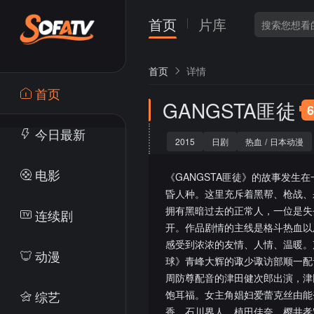
首页
片库
首页
详情
首页
GANGSTA匪徒
今日最新
2015
日剧
热血
/
日本动漫
电影
《GANGSTA匪徒》的故事发
昏人种。这里充斥着黑帮、枪战、
拥有黑暗过去的正常人，一位是失
连续剧
开。作品剧情的主线是格斗热血以
感受到浓浓的友情、人情、温暖。声优方
动漫
球》青峰大辉的诹少诹访部顺一配
周防尊配音的津田健次郎出演，津
综艺
饱耳福。女主角娼妇爱蕾克丝由能
香、石川界人、植田佳奈、樱井孝