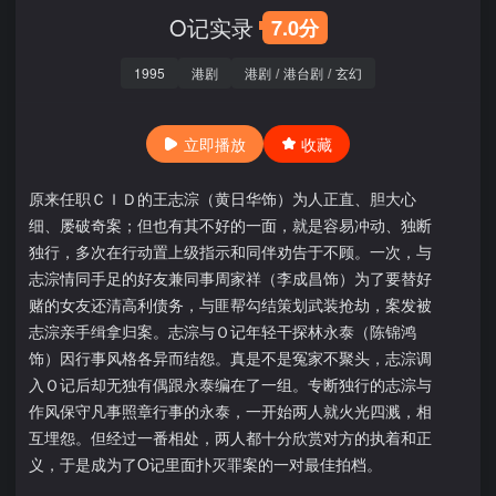
O记实录
7.0分
1995
港剧
港剧
/
港台剧
/
玄幻
立即播放
收藏
原来任职ＣＩＤ的王志淙（黄日华饰）为人正直、胆大心
细、屡破奇案；但也有其不好的一面，就是容易冲动、独断
独行，多次在行动置上级指示和同伴劝告于不顾。一次，与
志淙情同手足的好友兼同事周家祥（李成昌饰）为了要替好
赌的女友还清高利债务，与匪帮勾结策划武装抢劫，案发被
志淙亲手缉拿归案。志淙与Ｏ记年轻干探林永泰（陈锦鸿
饰）因行事风格各异而结怨。真是不是冤家不聚头，志淙调
入Ｏ记后却无独有偶跟永泰编在了一组。专断独行的志淙与
作风保守凡事照章行事的永泰，一开始两人就火光四溅，相
互埋怨。但经过一番相处，两人都十分欣赏对方的执着和正
义，于是成为了O记里面扑灭罪案的一对最佳拍档。