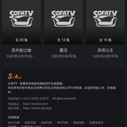
全 25 集
全 13 集
全 15 集
恶作剧之吻
覆活
高塔公主
台剧/港台剧/热血/日本动漫
台剧/港台剧/军旅
台剧/港台剧/军旅
沙发TV - 免费高清电影电视剧综艺在线观看。
本站所有内容均来自互联网分享站点所提供的公开引用资源，未提供资源上传、存储服
务。
Copyright © 2010-2025 沙发TV。 All rights reserved.
当前站点：
https://shafatv.com
地址导航：
https://sofatv.vip/page
友情链接
66大片网
蛙蛙导航
迷鹿导航
青禾导航
硬核指南
免费资源库
资源网
刘野明的工具箱