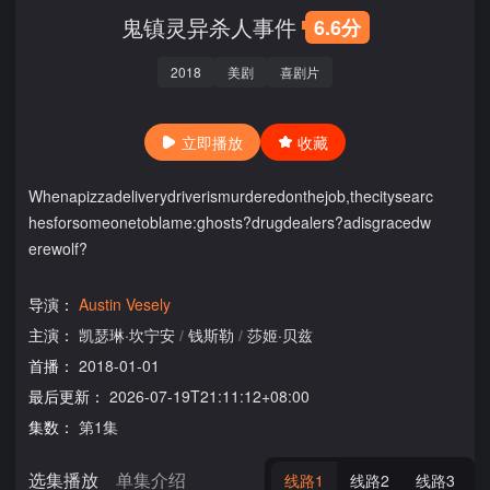
鬼镇灵异杀人事件
6.6分
2018
美剧
喜剧片
立即播放
收藏
Whenapizzadeliverydriverismurderedonthejob,thecitysearc
hesforsomeonetoblame:ghosts?drugdealers?adisgracedw
erewolf?
导演：
Austin Vesely
主演：
凯瑟琳·坎宁安
/
钱斯勒
/
莎姬·贝兹
首播：
2018-01-01
最后更新：
2026-07-19T21:11:12+08:00
集数：
第1集
选集播放
单集介绍
线路1
线路2
线路3