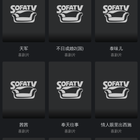
天军
不日成婚2(国)
泰味儿
喜剧片
喜剧片
喜剧片
茜茜
奉天往事
情人眼里出西施
喜剧片
喜剧片
喜剧片