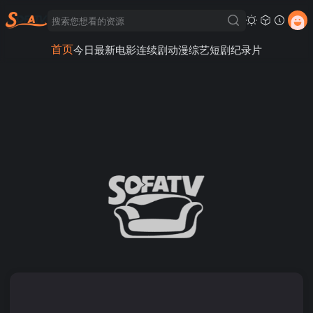
首页
今日最新
电影
连续剧
动漫
综艺
短剧
纪录片