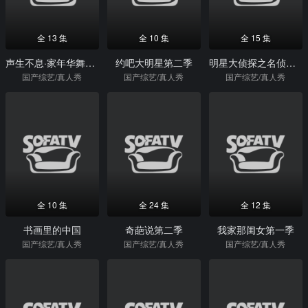
全 13 集
全 10 集
全 15 集
声生不息·家年华舞台纯享版
约吧大明星第二季
明星大侦探之名侦探学院第二季
国产综艺/真人秀
国产综艺/真人秀
国产综艺/真人秀
全 10 集
全 24 集
全 12 集
书画里的中国
奇葩说第二季
我家那闺女第一季
国产综艺/真人秀
国产综艺/真人秀
国产综艺/真人秀