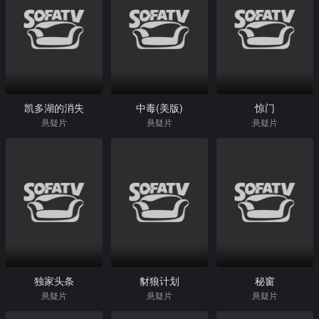
凯多湖的消失
中毒(美版)
惊门
悬疑片
悬疑片
悬疑片
独家头条
豺狼计划
秘窗
悬疑片
悬疑片
悬疑片