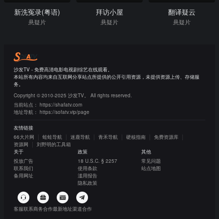
新洗冤录(粤语)
拜访小屋
翻译疑云
悬疑片
悬疑片
悬疑片
沙发TV - 免费高清电影电视剧综艺在线观看。
本站所有内容均来自互联网分享站点所提供的公开引用资源，未提供资源上传、存储服
务。
Copyright © 2010-2025 沙发TV。 All rights reserved.
当前站点：
https://shafatv.com
地址导航：
https://sofatv.vip/page
友情链接
66大片网
蛙蛙导航
迷鹿导航
青禾导航
硬核指南
免费资源库
资源网
刘野明的工具箱
关于
政策
其他
投放广告
18 U.S.C. § 2257
常见问题
联系我们
使用条款
站点地图
备用网址
滥用报告
隐私政策
客服联系
商务合作
最新地址
渠道合作