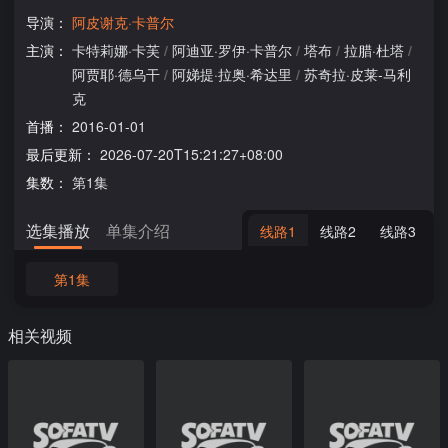
导演：
阿皮谢克·卡普尔
主演：
卡特莉娜·卡芙
/
阿迪亚·罗伊·卡普尔
/
塔布
/
拉腊·杜塔
/
阿贾耶·德乌干
/
阿娣提·拉奥·希达里
/
苏奇拉·皮莱-马利
克
首播：
2016-01-01
最后更新：
2026-07-20T15:21:27+08:00
集数：
第1集
选集播放
单集介绍
线路1
线路2
线路3
第1集
相关视频