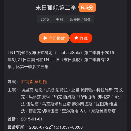
末日孤舰第二季
6.5分
2015
美剧
欧美剧
/
偶像
立即播放
收藏
TNT在推特发布正式确定《TheLastShip》第二季将于2015
年6月21日星期日在TNT回归《末日孤舰》第二季将有13
集，比第一季多了三集
导演：
乔纳森·莫斯托
主演：
埃里克·迪恩
/
罗娜·迈特拉
/
亚当·鲍德温
/
特拉维斯·范·文
克
/
玛丽莎·奈琳
/
约克·西姆斯
/
约翰·派珀-弗格森
/
阿尔
法·伍达德
/
马克斯米利亚诺·赫尔南德斯
/
提图斯·维里
沃
/
德雷克·切特伍德
/
查尔斯·帕内尔
/
奈斯鲍提斯塔
首播：
2015-01-01
最后更新：
2026-07-22T15:13:57+08:00