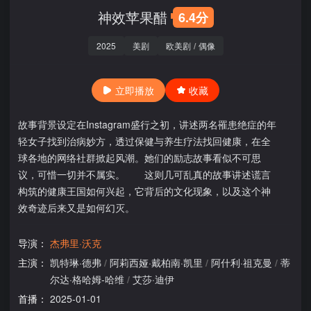
神效苹果醋
6.4分
2025
美剧
欧美剧
/
偶像
立即播放
收藏
故事背景设定在Instagram盛行之初，讲述两名罹患绝症的年
轻女子找到治病妙方，透过保健与养生疗法找回健康，在全
球各地的网络社群掀起风潮。她们的励志故事看似不可思
议，可惜一切并不属实。 这则几可乱真的故事讲述谎言
构筑的健康王国如何兴起，它背后的文化现象，以及这个神
效奇迹后来又是如何幻灭。
导演：
杰弗里·沃克
主演：
凯特琳·德弗
/
阿莉西娅·戴柏南·凯里
/
阿什利·祖克曼
/
蒂
尔达·格哈姆-哈维
/
艾莎·迪伊
首播：
2025-01-01