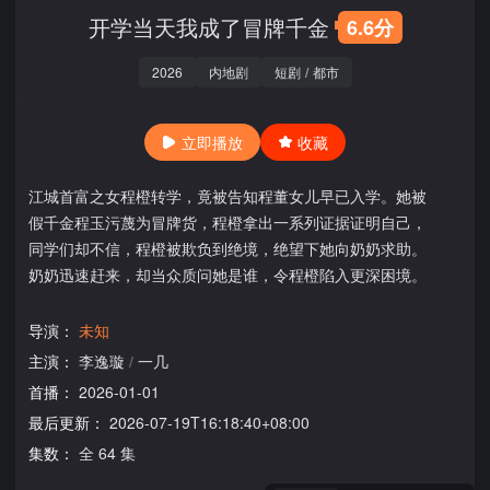
开学当天我成了冒牌千金
6.6分
2026
内地剧
短剧
/
都市
立即播放
收藏
江城首富之女程橙转学，竟被告知程董女儿早已入学。她被
假千金程玉污蔑为冒牌货，程橙拿出一系列证据证明自己，
同学们却不信，程橙被欺负到绝境，绝望下她向奶奶求助。
奶奶迅速赶来，却当众质问她是谁，令程橙陷入更深困境。
导演：
未知
主演：
李逸璇
/
一几
首播：
2026-01-01
最后更新：
2026-07-19T16:18:40+08:00
集数：
全 64 集