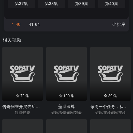
第37集
第38集
第39集
第40集
1-40
41-64
排序
相关视频
全 72 集
全 100 集
全 80 集
传奇归来开局去岳母家提亲
盖世医尊
每周一个任务，从闪婚女神开始
短剧/逆袭
短剧/爱情短剧/强者
短剧/穿越短剧/穿越