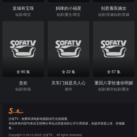
皇城有宝珠
妈咪的小福星
别惹毒医嫡女
短剧/萌宝
短剧/重生/萌宝
短剧/穿越短剧/穿越
全 90 集
全 22 集
全 57 集
贪欢
关车门就是关人心
重回八零恰逢你明媚
短剧/职场
都市
短剧/都市短剧/重生
沙发TV - 免费高清电影电视剧综艺在线观看。
本站所有内容均来自互联网分享站点所提供的公开引用资源，未提供资源上传、存储服
务。
Copyright © 2010-2025 沙发TV。 All rights reserved.