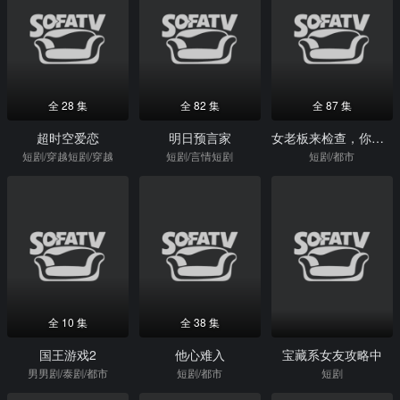
全 28 集
全 82 集
全 87 集
超时空爱恋
明日预言家
女老板来检查，你带她工地搬砖
短剧/穿越短剧/穿越
短剧/言情短剧
短剧/都市
全 10 集
全 38 集
国王游戏2
他心难入
宝藏系女友攻略中
男男剧/泰剧/都市
短剧/都市
短剧