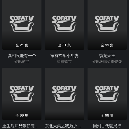
全 21 集
全 51 集
全 99 集
真相只能有一个
家有玄学小甜妻
镇龙天王
短剧/萌宝
短剧/都市
短剧/剧情短剧/逆袭
全 66 集
全 98 集
重生后师兄带仔宠我上天
东北大集之我乃少东家
回到古代破局行