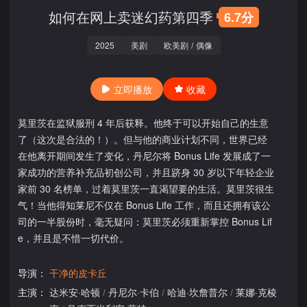
如何在网上卖迷幻药第四季
6.7分
2025
美剧
欧美剧
/
偶像
立即播放
收藏
莫里茨在监狱服刑 4 年后获释。他终于可以开始自己的生意
了（这次是合法的！）。但与他的商业计划不同，世界已经
在他离开期间发生了变化，丹尼尔将 Bonus Life 发展成了一
家成功的营养补充品初创公司，并且跻身 30 岁以下年轻企业
家前 30 名榜单，过着莫里茨一直渴望要的生活。莫里茨很生
气！当他得知莱尼不仅在 Bonus Life 工作，而且还拥有该公
司的一半股份时，毫无疑问：莫里茨必须重新掌控 Bonus Lif
e，并且是不惜一切代价。
导演：
干净的皮卡丘
主演：
达米安·哈顿
/
丹尼尔·卡伯
/
哈迪·坎詹普尔
/
莱娜·克棱