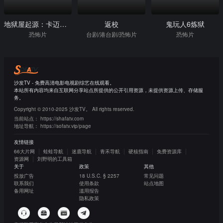
地狱屋起源：卡迈克尔庄园
返校
鬼玩人6炼狱
恐怖片
台剧/港台剧/恐怖片
恐怖片
沙发TV - 免费高清电影电视剧综艺在线观看。
本站所有内容均来自互联网分享站点所提供的公开引用资源，未提供资源上传、存储服
务。
Copyright © 2010-2025 沙发TV。 All rights reserved.
当前站点：
https://shafatv.com
地址导航：
https://sofatv.vip/page
友情链接
66大片网
蛙蛙导航
迷鹿导航
青禾导航
硬核指南
免费资源库
资源网
刘野明的工具箱
关于
政策
其他
投放广告
18 U.S.C. § 2257
常见问题
联系我们
使用条款
站点地图
备用网址
滥用报告
隐私政策