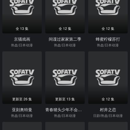
全 13 集
全 12 集
全 12 集
京骚戏画
间谍过家家第二季
蜂蜜柠檬苏打
热血/日本动漫
热血/日本动漫
热血/日本动漫
更新至 26 集
更新至 13 集
全 12 集
亚刻奥特曼
青春猪头少年不会梦到圣诞服女郎
村井之恋
热血/日本动漫
热血/日本动漫
日剧/热血/日本动漫