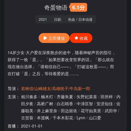
奇蛋物语
6.1分
2021
日剧
热血
/
日本动漫
立即播放
收藏
14岁少女·大户爱在深夜散步的途中，随着神秘声音的指引，
获得了一枚「蛋」。「如果想要改变世界的话」「那么就在
现在做出选择」「请相信自己——」「打破这枚蛋——」而
在打破「蛋」之后，等待着爱的是……。
导演：
若林信/山崎雄太/高雄统子/牛岛新一郎
主演：
相川奏多
/
楠木灯
/
齐藤朱夏
/
矢野妃菜喜
/
田所梓
/
内
田夕夜
/
高桥广树
/
白石晴香
/
中泽匡智
/
安济知佳
/
佐
藤聪美
/
井上麻里奈
/
田边留依
/
花守由美里
/
武田华
/
古贺葵
/
本渡枫
/
千本木彩花
/
Lynn
/
山口爱
首播：
2021-01-01