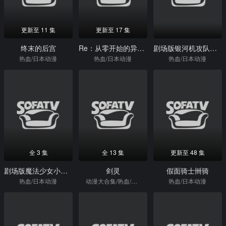
更新至 11 集
更新至 17 集
终末的后宫
Re：从零开始的异世界生活第三季
剧场版银河机攻队觉醒的基因
热血/日本动漫
热血/日本动漫
热血/日本动漫
全 3 集
全 13 集
更新至 48 集
剧场版魔法少女小圆新篇叛逆的故事
剑灵
假面骑士卌骑
热血/日本动漫
动漫大合集/热血/日本动漫
热血/日本动漫