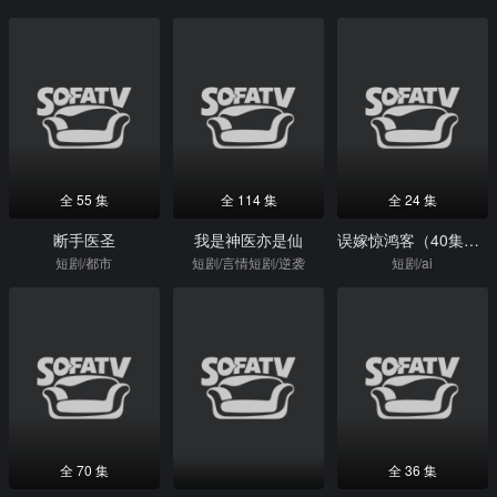
全 55 集
全 114 集
全 24 集
断手医圣
我是神医亦是仙
误嫁惊鸿客（40集）Ai短剧
短剧/都市
短剧/言情短剧/逆袭
短剧/ai
全 70 集
全 36 集