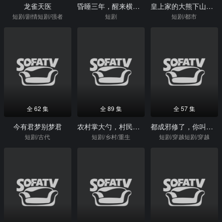
龙雀天医
昏睡三年，醒来横扫都市
皇上家的大熊下山救人了
短剧/剧情短剧/强者
短剧
短剧/都市
全 62 集
全 89 集
全 57 集
今有君梦别梦君
农村掌大勺，村民天天想吃席
都成邪修了，你叫我老实做人
短剧/古代
短剧/乡村/重生
短剧/穿越短剧/穿越