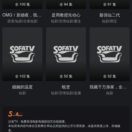
全 100 集
全 94 集
全 91 集
OMG！新婚夜，我和姐姐走错婚房
是周教授先动心
最强仙二代
甜宠/短剧/古装短剧
短剧/言情短剧/重生
短剧/萌宝
全 102 集
全 50 集
全 32 集
婚姻的温度
蜕变
我藏千万身家，全村当我穷光蛋
短剧
短剧/言情短剧/逆袭
短剧
沙发TV - 免费高清电影电视剧综艺在线观看。
本站所有内容均来自互联网分享站点所提供的公开引用资源，未提供资源上传、存储服
务。