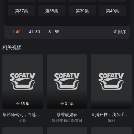
第37集
第38集
第39集
第40集
1-40
41-80
81-85
排序
相关视频
全 65 集
全 31 集
茶艺师驾到，白莲统统闪开
茶香暖如春
直播开挂：我亲手把他送上热搜
短剧
短剧/穿越短剧/穿越
短剧