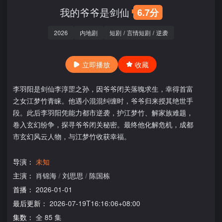
我的爷爷是剑仙
6.7分
2026
内地剧
短剧
/
言情短剧
/
逆袭
立即播放
收藏
李羽阳是剑仙李淳罡之孙，因爷爷闭关落魄求生，幸得首富
之女江梦竹青睐。他遇小混混纠缠时，爷爷归来授其绝世手
段。此后李羽阳凭能力都市逆袭，护江梦竹、解家族难题，
卷入玄幻纷争，探寻爷爷闭关秘密。最终他化解危机，成都
市玄幻风云人物，与江梦竹收获幸福。
导演：
未知
主演：
肖锦海
/
刘思思
/
陈国栋
首播：
2026-01-01
最后更新：
2026-07-19T16:16:06+08:00
集数：
全 85 集