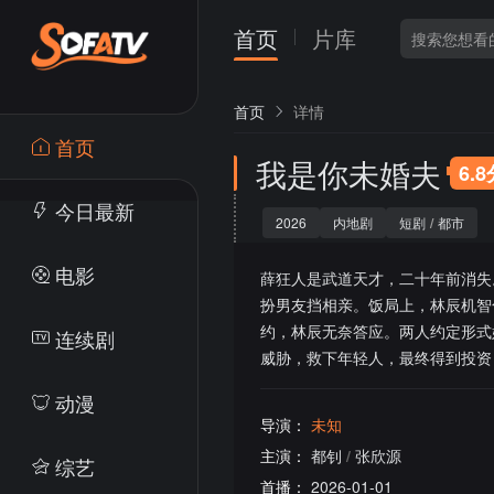
首页
片库
首页
详情
首页
我是你未婚夫
6.
今日最新
2026
内地剧
短剧
/
都市
电影
薛狂人是武道天才，二十年前消失
扮男友挡相亲。饭局上，林辰机智
约，林辰无奈答应。两人约定形式
连续剧
威胁，救下年轻人，最终得到投资
动漫
导演：
未知
主演：
都钊
/
张欣源
综艺
首播：
2026-01-01