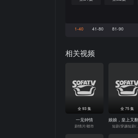
1-40
41-80
81-90
相关视频
全 93 集
全 75 集
一见钟情
剧情片/都市
短剧/穿越