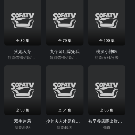
全 80 集
全 79 集
全 100 集
疼她入骨
九个师姐爆宠我
桃源小神医
短剧/言情短剧/重生
短剧/言情短剧/逆袭
短剧/乡村/逆袭
全 30 集
全 61 集
全 66 集
双生迷局
少帅夫人才是真千金
被早餐店踢出群后，我把整层楼订单给了隔壁
短剧/职场
短剧/民国
都市