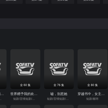
全 60 集
全 76 集
全 80 集
娘娘，皇上又翻你牌子啦
世界赠予我的欢喜与悲伤
嘘，别惹她
穿越书中，女主人设崩了
短剧/穿越
短剧/言情短剧/重生
短剧/言情短剧/逆袭
短剧/都市