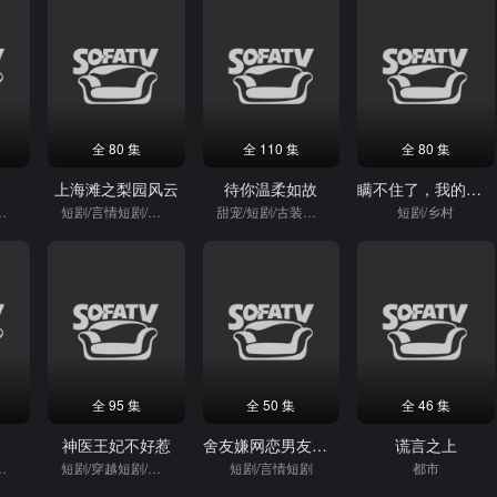
全 80 集
全 110 集
全 80 集
上海滩之梨园风云
待你温柔如故
瞒不住了，我的身份被小姨子曝光
短剧/逆袭
短剧/言情短剧/逆袭
甜宠/短剧/古装短剧
短剧/乡村
全 95 集
全 50 集
全 46 集
神医王妃不好惹
舍友嫌网恋男友太爹味，我却捡到宝
谎言之上
短剧/逆袭
短剧/穿越短剧/穿越
短剧/言情短剧
都市