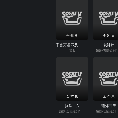
全 98 集
全 61 集
千言万语不及一句我爱你
弑神唢
都市
短剧/言情
全 92 集
全 75 集
执掌一方
瑾烬云天
短剧/爱情短剧/强者
短剧/言情