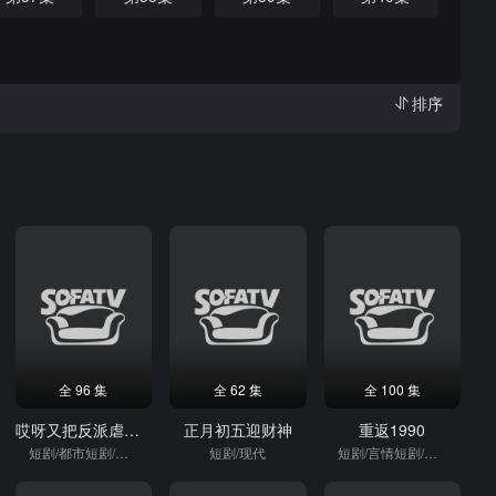
排序
全 96 集
全 62 集
全 100 集
哎呀又把反派虐哭了
正月初五迎财神
重返1990
短剧/都市短剧/重生
短剧/现代
短剧/言情短剧/逆袭