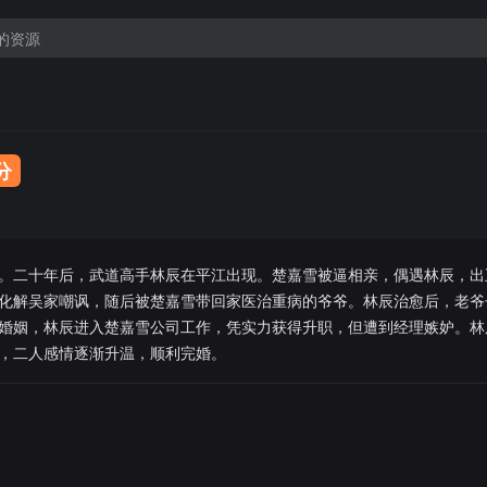
8分
。二十年后，武道高手林辰在平江出现。楚嘉雪被逼相亲，偶遇林辰，出
化解吴家嘲讽，随后被楚嘉雪带回家医治重病的爷爷。林辰治愈后，老爷
婚姻，林辰进入楚嘉雪公司工作，凭实力获得升职，但遭到经理嫉妒。林
，二人感情逐渐升温，顺利完婚。