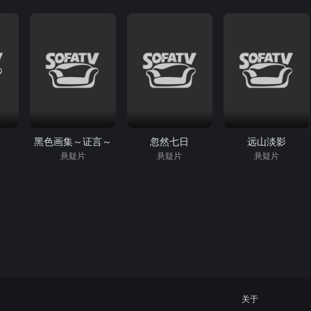
黑色画集～证言～
忽然七日
远山淡影
悬疑片
悬疑片
悬疑片
关于