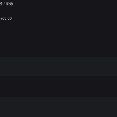
峰
/
陈烁
8+08:00