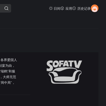
日间
应用
历史记录
，各界爱国人
别宴为由，
瑞鹤”和服
，大师兄范
局中局”，