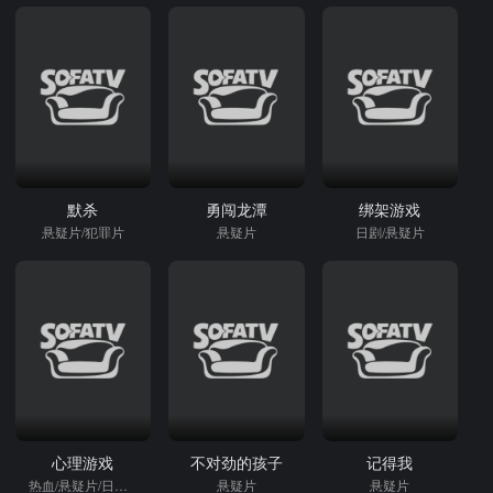
默杀
勇闯龙潭
绑架游戏
悬疑片/犯罪片
悬疑片
日剧/悬疑片
心理游戏
不对劲的孩子
记得我
热血/悬疑片/日本动漫
悬疑片
悬疑片