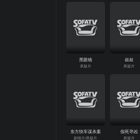
黑眼镜
叔叔
悬疑片
悬疑片
东方快车谋杀案
假死寻凶
剧情片/悬疑片
悬疑片