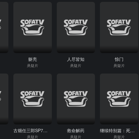
躯壳
人尽皆知
惊门
悬疑片
悬疑片
悬疑片
古畑任三郎SP7古畑中学生
救命解药
继续特别篇：死亡约定的诅咒树
悬疑片
悬疑片
悬疑片