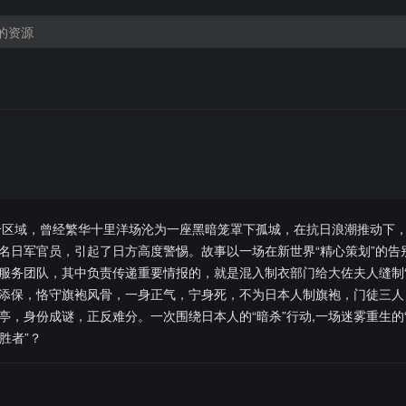
多个区域，曾经繁华十里洋场沦为一座黑暗笼罩下孤城，在抗日浪潮推动下
名日军官员，引起了日方高度警惕。故事以一场在新世界“精心策划”的告
服务团队，其中负责传递重要情报的，就是混入制衣部门给大佐夫人缝制“
添保，恪守旗袍风骨，一身正气，宁身死，不为日本人制旗袍，门徒三人
，身份成谜，正反难分。一次围绕日本人的“暗杀”行动,一场迷雾重生的“
胜者”？