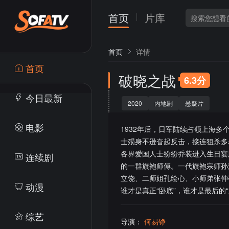
首页
片库
首页
详情
首页
破晓之战
6.3分
今日最新
2020
内地剧
悬疑片
电影
1932年后，日军陆续占领上海
士殒身不逊奋起反击，接连狙杀多
各界爱国人士纷纷乔装进入生日宴
连续剧
的一群旗袍师傅。一代旗袍宗师孙
立饶、二师姐孔绘心、小师弟张仲亭
动漫
谁才是真正“卧底”，谁才是最后的“
综艺
导演：
何易铮