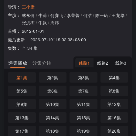
导演：
王小康
主演：
林永健
/
牛莉
/
何赛飞
/
李菁菁
/
何洁
/
陈一诺
/
王龙华
/
张洪杰
/
牛飘
/
周炜
首播：
2012-01-01
最后更新：
2026-07-19T19:02:08+08:00
集数：
全 34 集
选集播放
分集介绍
线路1
线路2
线路3
第1集
第2集
第3集
第4集
第5集
第6集
第7集
第8集
第9集
第10集
第11集
第12集
第13集
第14集
第15集
第16集
第17集
第18集
第19集
第20集