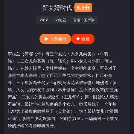
新女婿时代
6.5分
2012
内地剧
言情
/
国产剧
立即播放
收藏
李桂兰（何赛飞饰）有三个女儿：大女儿向美丽（牛莉
饰），二女儿向英英（陈一诺饰）和小女儿向小雨（何洁
饰）。在外人眼里，李桂兰拥有一个幸福的家庭，可是对于
李桂兰本人来说，除了自己不争气的丈夫经常让自己心烦
外，三个年岁渐长的女儿们究竟该花落谁家也让她伤透了脑
筋。大女儿的男友丁胜利（林永健饰）是个没房没车的“三无
产品”，二女儿的男友祝延平（王龙华饰）第一眼就让人感觉
不靠谱。最让李桂兰头疼的是小女儿，她居然找了一个年龄
比她大了很多的教授马丁（英壮饰）。为了帮助女儿们“重回
正途”，李桂兰决定发挥自己的剩余力量，一场面对三个准女
婿的严峻的考验即将展开。