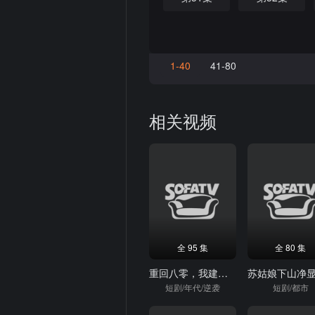
1-40
41-80
相关视频
全 95 集
全 80 集
重回八零，我建立了商业帝国
短剧/年代/逆袭
短剧/都市