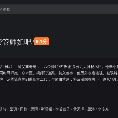
管管师姐吧
6.1分
古神诀》，师父离奇离世，八位师姐成“叛徒”瓜分九大神秘木匣。他奉小
同时寻师姐、夺木匣、揭师门谜案。初入都市，他因外表遭轻视、被误解
虎，从震慑商界到碾压富二代，与师姐重逢，将反派踩在脚下，终从“乡巴
玥匀
/
星玥
/
田甜
/
思雨
/
靳雪樱
/
李若萱子
/
黄天泽
/
颜涛
/
李东东