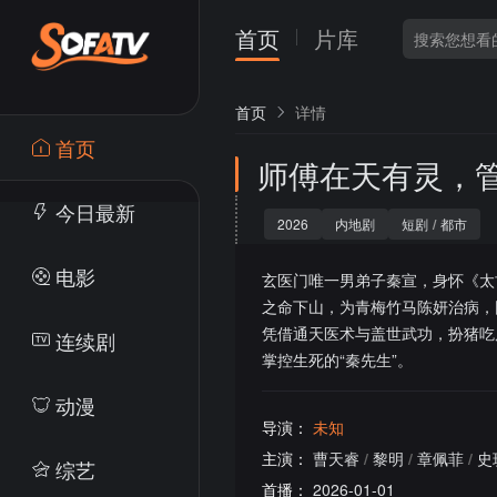
首页
片库
首页
详情
首页
师傅在天有灵，
今日最新
2026
内地剧
短剧
/
都市
电影
玄医门唯一男弟子秦宣，身怀《太
之命下山，为青梅竹马陈妍治病，
凭借通天医术与盖世武功，扮猪吃
连续剧
掌控生死的“秦先生”。
动漫
导演：
未知
主演：
曹天睿
/
黎明
/
章佩菲
/
史
综艺
首播：
2026-01-01