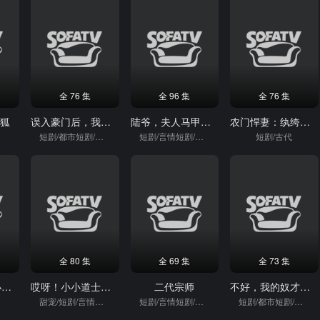
全 76 集
全 96 集
全 76 集
尾狐
误入豪门后，我听到了植物人老公的心声
陆爷，夫人马甲又掉了
农门悍妻：纨绔世子甜又撩
短剧/都市短剧/重生
短剧/言情短剧/逆袭
短剧/古代
全 80 集
全 69 集
全 73 集
封先生的契约小肥妻有点甜
哎呀！小小道士来打工
二代宗师
不好，我的奴才他要登基了
甜宠/短剧/言情短剧
短剧/言情短剧/逆袭
短剧/都市短剧/重生