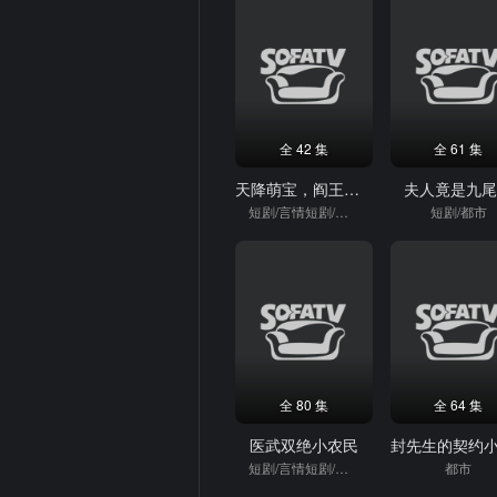
全 42 集
全 61 集
天降萌宝，阎王给我当女儿
夫人竟是九
短剧/言情短剧/逆袭
短剧/都市
全 80 集
全 64 集
医武双绝小农民
短剧/言情短剧/逆袭
都市