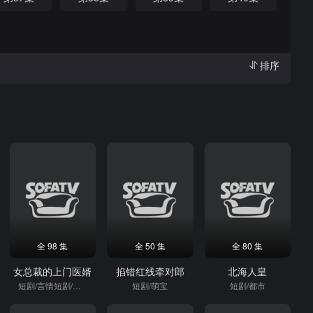
排序
全 98 集
全 50 集
全 80 集
女总裁的上门医婿
掐错红线牵对郎
北海人皇
短剧/言情短剧/逆袭
短剧/萌宝
短剧/都市