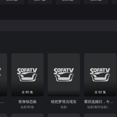
全 80 集
全 62 集
苏姑娘下山净显神通
替身错恋曲
错把梦境当现实
重回选婚日，今生更尽欢
短剧/职场
短剧
短剧/都市短剧/重生