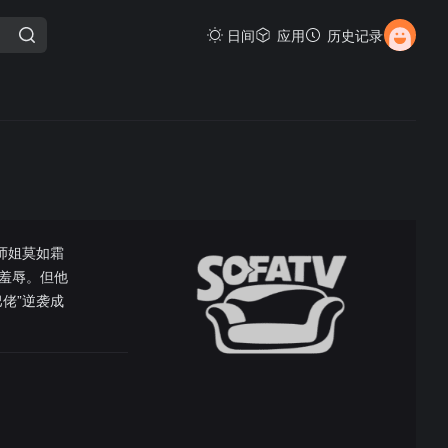
日间
应用
历史记录
师姐莫如霜
羞辱。但他
佬”逆袭成