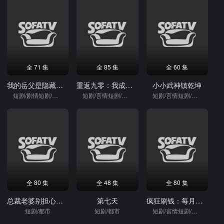
全 71 集
全 85 集
全 60 集
我的岳父是隐藏高人
重返九零：我成了地产大亨
小小武神镇乾坤
短剧/剧情短剧/逆袭
短剧/言情短剧/逆袭
短剧/言情短剧/逆袭
全 80 集
全 48 集
全 80 集
总裁老婆别担心，我医武双绝
第七天
疯狂刷钱：每月一个刷钱小妙招
短剧/都市
短剧/都市
短剧/言情短剧/逆袭