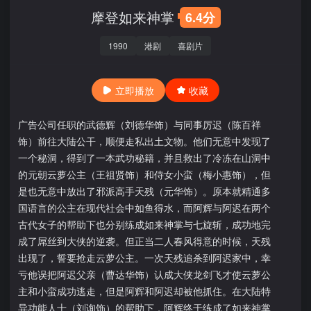
摩登如来神掌
6.4分
1990
港剧
喜剧片
立即播放
收藏
广告公司任职的武德辉（刘德华饰）与同事厉迟（陈百祥
饰）前往大陆公干，顺便走私出土文物。他们无意中发现了
一个秘洞，得到了一本武功秘籍，并且救出了冷冻在山洞中
的元朝云萝公主（王祖贤饰）和侍女小蛮（梅小惠饰），但
是也无意中放出了邪派高手天残（元华饰）。原本就精通多
国语言的公主在现代社会中如鱼得水，而阿辉与阿迟在两个
古代女子的帮助下也分别练成如来神掌与七旋斩，成功地完
成了屌丝到大侠的逆袭。但正当二人春风得意的时候，天残
出现了，誓要抢走云萝公主。一次天残追杀到阿迟家中，幸
亏他误把阿迟父亲（曹达华饰）认成大侠龙剑飞才使云萝公
主和小蛮成功逃走，但是阿辉和阿迟却被他抓住。在大陆特
异功能人士（刘询饰）的帮助下，阿辉终于练成了如来神掌