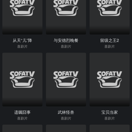
从天“儿”降
与安德烈晚餐
留级之王2
喜剧片
喜剧片
喜剧片
遗嘱囧事
武林怪兽
宝贝当家
喜剧片
喜剧片
喜剧片