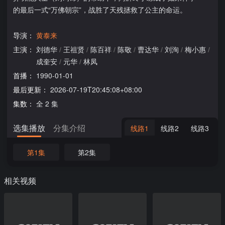
的最后一式“万佛朝宗”，战胜了天残拯救了公主的命运。
导演：
黄泰来
主演：
刘德华
/
王祖贤
/
陈百祥
/
陈敬
/
曹达华
/
刘洵
/
梅小惠
/
成奎安
/
元华
/
林凤
首播：
1990-01-01
最后更新：
2026-07-19T20:45:08+08:00
集数：
全 2 集
选集播放
分集介绍
线路1
线路2
线路3
第1集
第2集
相关视频