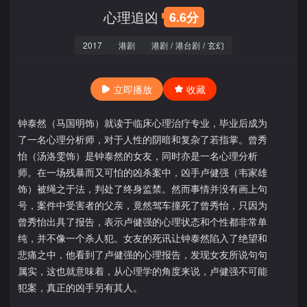
心理追凶
6.6分
2017
港剧
港剧
/
港台剧
/
玄幻
立即播放
收藏
钟泰然（马国明饰）就读于临床心理治疗专业，毕业后成为
了一名心理分析师，对于人性的阴暗和复杂了若指掌。曾秀
怡（汤洛雯饰）是钟泰然的女友，同时亦是一名心理分析
师。在一场残暴而又可怕的凶杀案中，凶手卢健强（韦家雄
饰）被绳之于法，判处了终身监禁。然而事情并没有画上句
号，案件中受害者的父亲，竟然驾车撞死了曾秀怡，只因为
曾秀怡出具了报告，表示卢健强的心理状态和个性都非常单
纯，并不像一个杀人犯。女友的死讯让钟泰然陷入了绝望和
悲痛之中，他看到了卢健强的心理报告，发现女友所说句句
属实，这也就意味着，从心理学的角度来说，卢健强不可能
犯案，真正的凶手另有其人。